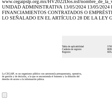
www.cegaipslp.org.mx/HV2022Dos.nsf/nombre_de_la
UNIDAD ADMINISTRATIVA 13/05/2024 13/05/2
FINANCIAMIENTOS CONTRATADOS O EMPRÉSTIT
LO SEÑALADO EN EL ARTÍCULO 28 DE LA LEY
Tabla de aplicabilidad
570
Carátula de registro
8EB
Registro
6D5
La CEGAIP, es un organismo público con autonomía presupuestaria, operativa,
de gestión y de decisión, a la que se encomienda el fomento y la difusión del
derecho de acceso a la información púbica.