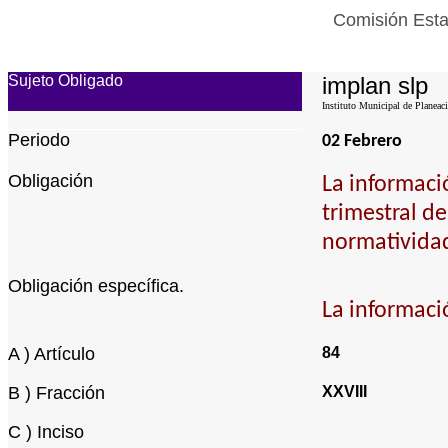
Comisión Esta
Sujeto Obligado
implan slp
Instituto Municipal de Planeac
Periodo
02 Febrero
Obligación
La informaci
trimestral d
normatividad
Obligación específica.
La informaci
A ) Artículo
84
B ) Fracción
XXVIII
C ) Inciso