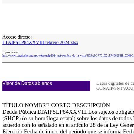
Acceso directo:
LTAIPSLP84XXVIII febrero 2024.xlsx
Hipervinculo
http://www.cegaipslp.org.mx/webcegaip2024.nsf/nombre_de_la_vista/6D5A3CF701C215F406258B1C006C
Visor de Datos abiertos
Datos digitales de c
CONAIP/SNT/ACUE
TÍTULO NOMBRE CORTO DESCRIPCIÓN
Deuda Pública LTAIPSLP84XXVIII Los sujetos obligados p
(SHCP) (o su homóloga estatal) sobre los datos de todos 
acuerdo con lo señalado en el artículo 28 de la Ley Gene
Ejercicio Fecha de inicio del periodo que se informa Fec