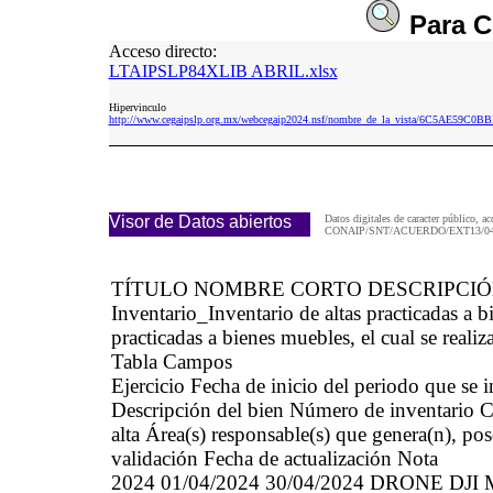
Para
C
Acceso directo:
LTAIPSLP84XLIB ABRIL.xlsx
Hipervinculo
http://www.cegaipslp.org.mx/webcegaip2024.nsf/nombre_de_la_vista/6C5AE59
Visor de Datos abiertos
Datos digitales de caracter público, ac
CONAIP/SNT/ACUERDO/EXT13/04/
TÍTULO NOMBRE CORTO DESCRIPCI
Inventario_Inventario de altas practicadas 
practicadas a bienes muebles, el cual se realiz
Tabla Campos
Ejercicio Fecha de inicio del periodo que se
Descripción del bien Número de inventario Cau
alta Área(s) responsable(s) que genera(n), po
validación Fecha de actualización Nota
2024 01/04/2024 30/04/2024 DRONE DJ