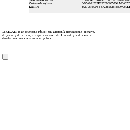
Tabla de aplicabilidad
E728A2F97D44DEBF06258B6A0060A
Carátula de registro
D6CA0912F6EE09E806258B6A0060B7
Registro
6C5AE59C0BBFF26806258B6A0060D
La CEGAIP, es un organismo público con autonomía presupuestaria, operativa,
de gestión y de decisión, a la que se encomienda el fomento y la difusión del
derecho de acceso a la información púbica.