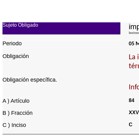
Sujeto Obligado
imp
Institut
Periodo
05 
Obligación
La 
tér
Obligación específica.
Inf
A ) Artículo
84
B ) Fracción
XXV
C ) Inciso
C