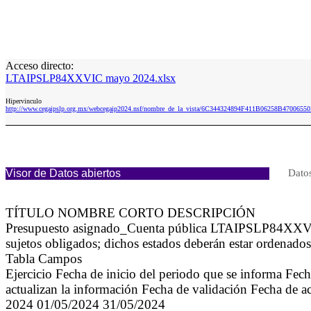
Acceso directo:
LTAIPSLP84XXVIC mayo 2024.xlsx
Hipervinculo
http://www.cegaipslp.org.mx/webcegaip2024.nsf/nombre_de_la_vista/6C344324894F411B06258B47006
Visor de Datos abiertos
Datos
TÍTULO NOMBRE CORTO DESCRIPCIÓN
Presupuesto asignado_Cuenta pública LTAIPSLP84XXVIC La
sujetos obligados; dichos estados deberán estar ordenado
Tabla Campos
Ejercicio Fecha de inicio del periodo que se informa Fec
actualizan la información Fecha de validación Fecha de a
2024 01/05/2024 31/05/2024