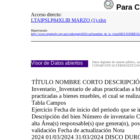
Para
C
Acceso directo:
LTAIPSLP84XLIB MARZO (1).xlsx
Hipervinculo
http://www.cegaipslp.org.mx/webcegaip2024.nsf/nombre_de_la_vista/685131E
Visor de Datos abiertos
Datos digitales de caracter público, ac
CONAIP/SNT/ACUERDO/EXT13/04/
TÍTULO NOMBRE CORTO DESCRIPCI
Inventario_Inventario de altas practicadas 
practicadas a bienes muebles, el cual se realiz
Tabla Campos
Ejercicio Fecha de inicio del periodo que se
Descripción del bien Número de inventario Cau
alta Área(s) responsable(s) que genera(n), po
validación Fecha de actualización Nota
2024 01/03/2024 31/03/2024 DISCO D