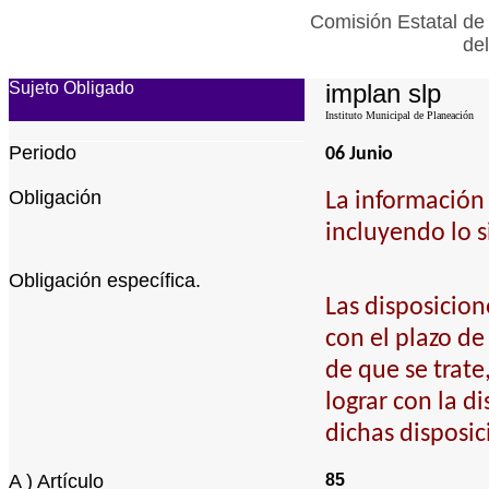
Comisión Estatal de
de
Sujeto Obligado
implan slp
Instituto Municipal de Planeación
Periodo
06 Junio
Obligación
La información 
incluyendo lo s
Obligación específica.
Las disposicion
con el plazo de
de que se trat
lograr con la d
dichas disposic
A ) Artículo
85