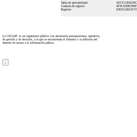
Tabla de aplicabilidad
4257CCB9529C
Carátula de registro
4F9C63DE390F
Registro
63ED1AB53CF5
La CEGAIP, es un organismo público con autonomía presupuestaria, operativa,
de gestión y de decisión, a la que se encomienda el fomento y la difusión del
derecho de acceso a la información púbica.