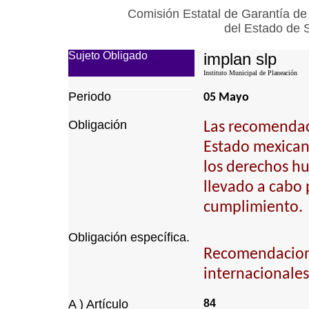
Comisión Estatal de Garantía de
del Estado de 
Sujeto Obligado
implan slp
Instituto Municipal de Planeación
Periodo
05 Mayo
Obligación
Las recomendaci
Estado mexican
los derechos h
llevado a cabo 
cumplimiento.
Obligación específica.
Recomendacion
internacionales
A ) Artículo
84