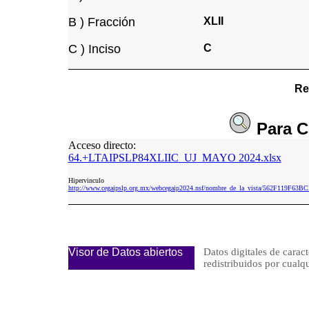
B ) Fracción
XLII
C ) Inciso
C
Re
Para
C
Acceso directo:
64.+LTAIPSLP84XLIIC_UJ_MAYO 2024.xlsx
Hipervinculo
http://www.cegaipslp.org.mx/webcegaip2024.nsf/nombre_de_la_vista/562F119
Visor de Datos abiertos
Datos digitales de caract
redistribuidos por cu