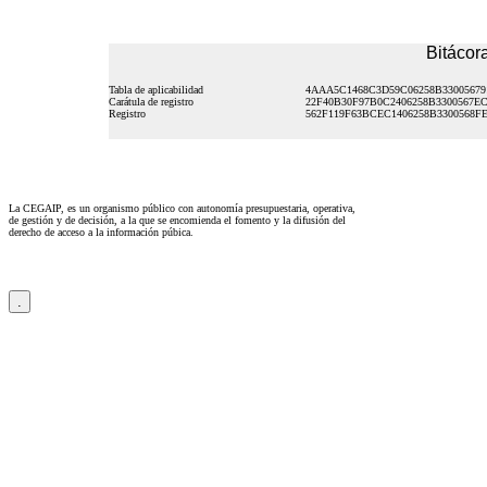
Bitácora
Tabla de aplicabilidad
4AAA5C1468C3D59C06258B33005679
Carátula de registro
22F40B30F97B0C2406258B3300567E
Registro
562F119F63BCEC1406258B3300568F
La CEGAIP, es un organismo público con autonomía presupuestaria, operativa,
de gestión y de decisión, a la que se encomienda el fomento y la difusión del
derecho de acceso a la información púbica.