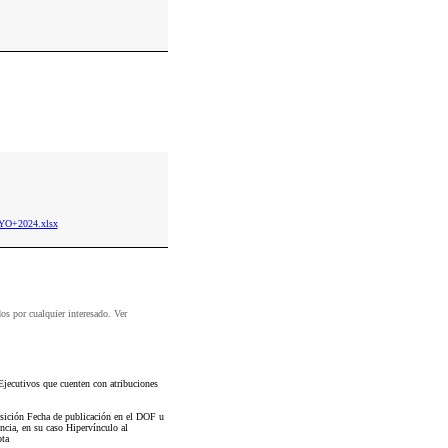
AYO+2024.xlsx
dos por cualquier interesado. Ver
Ejecutivos que cuenten con atribuciones
osición Fecha de publicación en el DOF u
ncia, en su caso Hipervínculo al
ota