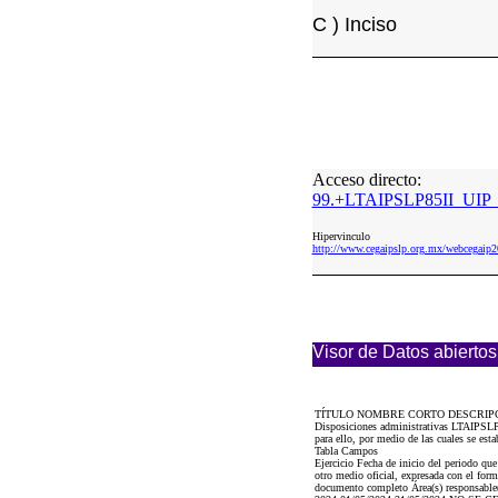
C ) Inciso
Acceso directo:
99.+LTAIPSLP85II_UIP
Hipervinculo
http://www.cegaipslp.org.mx/webcega
Visor de Datos abiertos
TÍTULO NOMBRE CORTO DESCRIP
Disposiciones administrativas LTAIPSLP85
para ello, por medio de las cuales se est
Tabla Campos
Ejercicio Fecha de inicio del periodo qu
otro medio oficial, expresada con el for
documento completo Área(s) responsable(s