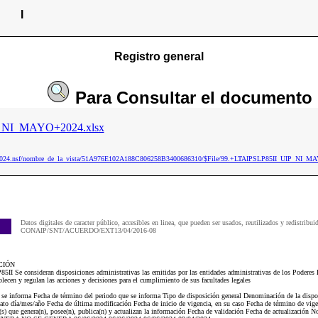
I
Registro general
Para
Consultar
el documento
_NI_MAYO+2024.xlsx
ip2024.nsf/nombre_de_la_vista/51A976E102A188C806258B3400686310/$File/99.+LTAIPSLP85II_UIP_NI_M
Datos digitales de caracter público, accesibles en linea, que pueden ser usados, reutilizados y redistribui
CONAIP/SNT/ACUERDO/EXT13/04/2016-08
CIÓN
II Se consideran disposiciones administrativas las emitidas por las entidades administrativas de los Poderes 
ablecen y regulan las acciones y decisiones para el cumplimiento de sus facultades legales
e se informa Fecha de término del periodo que se informa Tipo de disposición general Denominación de la disp
mato día/mes/año Fecha de última modificación Fecha de inicio de vigencia, en su caso Fecha de término de vige
) que genera(n), posee(n), publica(n) y actualizan la información Fecha de validación Fecha de actualización N