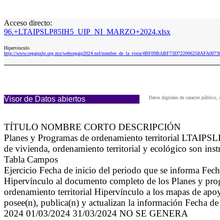
Acceso directo:
96.+LTAIPSLP85IH5_UIP_NI_MARZO+2024.xlsx
Hipervinculo
http://www.cegaipslp.org.mx/webcegaip2024.nsf/nombre_de_la_vista/4BF09BABF73D722006258AFA0
Visor de Datos abiertos
Datos digitales de caracter públic
TÍTULO NOMBRE CORTO DESCRIPCIÓN
Planes y Programas de ordenamiento territorial LTAIPSL
de vivienda, ordenamiento territorial y ecológico son ins
Tabla Campos
Ejercicio Fecha de inicio del periodo que se informa Fec
Hipervínculo al documento completo de los Planes y progr
ordenamiento territorial Hipervínculo a los mapas de apoy
posee(n), publica(n) y actualizan la información Fecha d
2024 01/03/2024 31/03/2024 NO SE GENERA