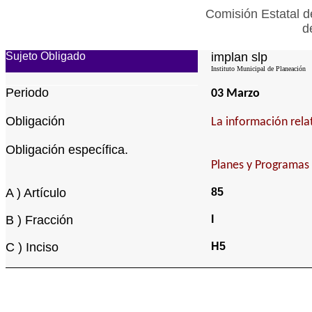
Comisión Estatal d
d
Sujeto Obligado
implan slp
Instituto Municipal de Planeación
Periodo
03 Marzo
Obligación
La información relat
Obligación específica.
Planes y Programas 
A ) Artículo
85
B ) Fracción
I
C ) Inciso
H5