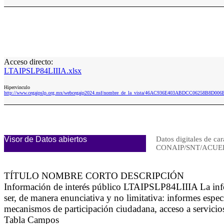
Acceso directo:
LTAIPSLP84LIIIA.xlsx
Hipervinculo
http://www.cegaipslp.org.mx/webcegaip2024.nsf/nombre_de_la_vista/46AC936E403ABDCC06258B8D006
Visor de Datos abiertos
Datos digitales de car
CONAIP/SNT/ACUER
TÍTULO NOMBRE CORTO DESCRIPCIÓN
Información de interés público LTAIPSLP84LIIIA La inform
ser, de manera enunciativa y no limitativa: informes especi
mecanismos de participación ciudadana, acceso a servicio
Tabla Campos