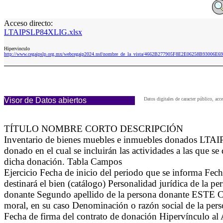
Acceso directo:
LTAIPSLP84XLIG.xlsx
Hipervinculo
http://www.cegaipslp.org.mx/webcegaip2024.nsf/nombre_de_la_vista/4662B277905F8E2E06258B93006E
Visor de Datos abiertos
Datos digitales de caracter público, 
TÍTULO NOMBRE CORTO DESCRIPCIÓN
Inventario de bienes muebles e inmuebles donados LTAI
donado en el cual se incluirán las actividades a las que s
dicha donación. Tabla Campos
Ejercicio Fecha de inicio del periodo que se informa Fec
destinará el bien (catálogo) Personalidad jurídica de la 
donante Segundo apellido de la persona donante EST
moral, en su caso Denominación o razón social de la pers
Fecha de firma del contrato de donación Hipervínculo al A