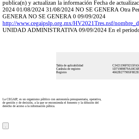
publica(n) y actualizan la información Fecha de actualiza
2024 01/08/2024 31/08/2024 NO SE GENERA Otra
GENERA NO SE GENERA 0 09/09/2024
http://www.cegaipslp.org.mx/HV2021Tres.nsf/nom
UNIDAD ADMINISTRATIVA 09/09/2024 En el período que
Tabla de aplicabilidad
C3421196F9215FA5
Carátula de registro
1D71989879A18C6B
Registro
4662B277905F8E2E
La CEGAIP, es un organismo público con autonomía presupuestaria, operativa,
de gestión y de decisión, a la que se encomienda el fomento y la difusión del
derecho de acceso a la información púbica.