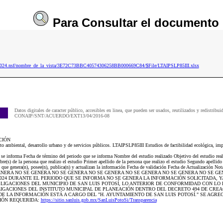
Para
Consultar
el documento
p2024.nsf/nombre_de_la_vista/3E72C73BBC40574306258BB000669C84/$File/LTAIPSLP85III.xlsx
Datos digitales de caracter público, accesibles en linea, que pueden ser usados, reutilizados y redistribui
CONAIP/SNT/ACUERDO/EXT13/04/2016-08
CIÓN
cto ambiental, desarrollo urbano y de servicios públicos. LTAIPSLP85III Estudios de factibilidad ecológica, imp
e se informa Fecha de término del periodo que se informa Nombre del estudio realizado Objetivo del estudio real
e(s) de la persona que realizo el estudio Primer apellido de la persona que realizo el estudio Segundo apellido 
 que genera(n), posee(n), publica(n) y actualizan la información Fecha de validación Fecha de Actualización Not
SE GENERA NO SE GENERA NO SE GENERA NO SE GENERA NO SE GENERA NO SE GENERA NO SE GE
/2024 DURANTE EL PERIODO QUE SE INFORMA NO SE GENERA LA INFORMACIÓN SOLICITADA, Y
IGACIONES DEL MUNICIPIO DE SAN LUIS POTOSÍ, LO ANTERIOR DE CONFORMIDAD CON LO 
IGACIONES DEL INSTITUTO MUNICIPAL DE PLANEACIÓN DENTRO DEL DECRETO 494 DE CREA
E LA INFORMACIÓN ESTÁ A CARGO DEL "H. AYUNTAMIENTO DE SAN LUIS POTOSÍ." SE AGRE
IÓN REQUERIDA:
https://sitio.sanluis.gob.mx/SanLuisPotoSi/Transparencia