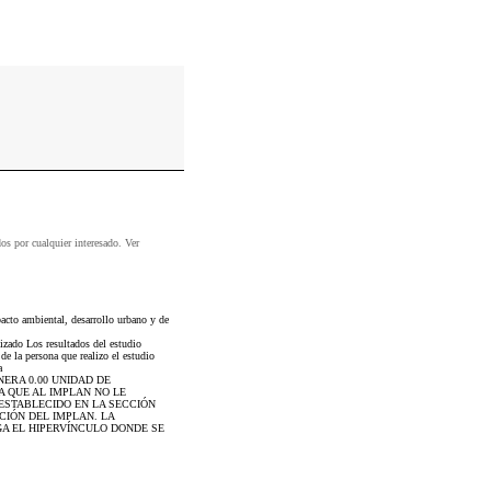
dos por cualquier interesado. Ver
acto ambiental, desarrollo urbano y de
izado Los resultados del estudio
de la persona que realizo el estudio
a
NERA 0.00 UNIDAD DE
A QUE AL IMPLAN NO LE
ESTABLECIDO EN LA SECCIÓN
CIÓN DEL IMPLAN. LA
GA EL HIPERVÍNCULO DONDE SE