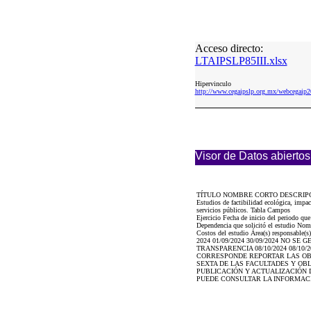
Acceso directo:
LTAIPSLP85III.xlsx
Hipervinculo
http://www.cegaipslp.org.mx/webcegai
Visor de Datos abiertos
TÍTULO NOMBRE CORTO DESCRIP
Estudios de factibilidad ecológica, impa
servicios públicos. Tabla Campos
Ejercicio Fecha de inicio del periodo qu
Dependencia que solicitó el estudio Nombr
Costos del estudio Área(s) responsable(s)
2024 01/09/2024 30/09/2024 NO 
TRANSPARENCIA 08/10/2024 08/10
CORRESPONDE REPORTAR LAS OBL
SEXTA DE LAS FACULTADES Y OBL
PUBLICACIÓN Y ACTUALIZACIÓN D
PUEDE CONSULTAR LA INFORMAC