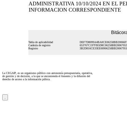
ADMINISTRATIVA 10/10/2024 EN EL 
INFORMACION CORRESPONDIENTE
Bitácora
Tabla de aplicabilidad
DEF7D8099A4BA0CE06258BB20066F
Carátula de registro
653767C197FB5D8C06258BB2006705
Registro
3B2D816CE33EE00906258BB2006795
La CEGAIP, es un organismo público con autonomía presupuestaria, operativa,
de gestión y de decisión, a la que se encomienda el fomento y la difusión del
derecho de acceso a la información púbica.