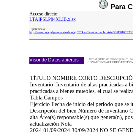
Para
C
Acceso directo:
LTAIPSLP84XLIB.xlsx
Hipervinculo
http://www.cegaipslp.org.mx/webcegaip2024.nsf/nombre_de_la_vista/3B2D816CE
Visor de Datos abiertos
Datos digitales de caracter público, ac
CONAIP/SNT/ACUERDO/EXT13/04/
TÍTULO NOMBRE CORTO DESCRIPCI
Inventario_Inventario de altas practicadas 
practicadas a bienes muebles, el cual se realiz
Tabla Campos
Ejercicio Fecha de inicio del periodo que se
Descripción del bien Número de inventario Cau
alta Área(s) responsable(s) que genera(n), po
actualización Nota
2024 01/09/2024 30/09/2024 NO SE GE