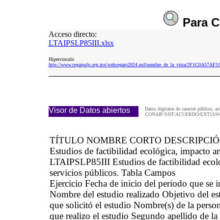
Para
C
Acceso directo:
LTAIPSLP85III.xlsx
Hipervinculo
http://www.cegaipslp.org.mx/webcegaip2024.nsf/nombre_de_la_vista/2F1C0A57
Visor de Datos abiertos
Datos digitales de caracter público, ac
CONAIP/SNT/ACUERDO/EXT13/04/
TÍTULO NOMBRE CORTO DESCRIPCI
Estudios de factibilidad ecológica, impacto a
LTAIPSLP85III Estudios de factibilidad ecoló
servicios públicos. Tabla Campos
Ejercicio Fecha de inicio del periodo que se
Nombre del estudio realizado Objetivo del es
que solicitó el estudio Nombre(s) de la person
que realizo el estudio Segundo apellido de la 