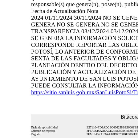
responsable(s) que genera(n), posee(n), publi
Fecha de Actualización Nota
2024 01/11/2024 30/11/2024 NO SE G
GENERA NO SE GENERA NO SE GENER
TRANSPARENCIA 03/12/2024 03/12/2
SE GENERA LA INFORMACIÓN SOLICI
CORRESPONDE REPORTAR LAS OBLIGA
POTOSÍ, LO ANTERIOR DE CONFORMI
SEXTA DE LAS FACULTADES Y OBLIG
PLANEACIÓN DENTRO DEL DECRETO 4
PUBLICACIÓN Y ACTUALIZACIÓN DE 
AYUNTAMIENTO DE SAN LUIS POTOSÍ
PUEDE CONSULTAR LA INFORMACIÓN
https://sitio.sanluis.gob.mx/SanLuisPotoSi/T
Bitácora
Tabla de aplicabilidad
E271104FD6ADC9C606258BE8006FE
Carátula de registro
2F6A0616AA6ACD2E06258BE8006FF
Registro
2F1C0A57AF3AAA8D06258BE8006F