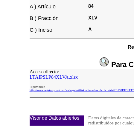
A ) Artículo
84
B ) Fracción
XLV
C ) Inciso
A
Re
Para
C
Acceso directo:
LTAIPSLP84XLVA.xlsx
Hipervinculo
http://www.cegaipslp.org.mx/webcegaip2024.nsf/nombre_de_la_vista/2B159DF3
Visor de Datos abiertos
Datos digitales de caract
redistribuidos por cu