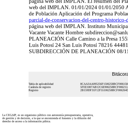
página web del IMPLAN. El resumen del Plan 
web del IMPLAN. 01/01/2024 01/01/2050 Apl
de Población Aplicación del Programa Pobla
parcial-de-conservacion-del-centro-historico-d
página web del IMPLAN. Instituto Municipa
Vacante Vacante Hombre subdireccion@s
PLANEACIÓN Calle Camino a la Presa 1555 
Luis Potosí 24 San Luis Potosí 78216 44481
SUBDIRECCIÓN DE PLANEACIÓN 08/11/202
Bitácora
Tabla de aplicabilidad
8CAA3AA095256F1506258BCF006158
Carátula de registro
5FEE1807AB12C6E906258BCF00621
Registro
2B159DF31F12F55106258BCF006264
La CEGAIP, es un organismo público con autonomía presupuestaria, operativa,
de gestión y de decisión, a la que se encomienda el fomento y la difusión del
derecho de acceso a la información púbica.