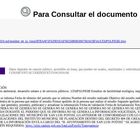
Para
Consultar
el documento
ip2024.nsf/nombre_de_la_vista/0FBA4F5F629D1EAF06258B8E006760A6/$File/LTAIPSLP85III.xlsx
Datos digitales de caracter público, accesibles en linea, que pueden ser usados, reutilizados y redistribui
CONAIP/SNT/ACUERDO/EXT13/04/2016-08
CIÓN
cto ambiental, desarrollo urbano y de servicios públicos. LTAIPSLP85III Estudios de factibilidad ecológica, imp
e se informa Fecha de término del periodo que se informa Nombre del estudio realizado Objetivo del estudio real
e(s) de la persona que realizo el estudio Primer apellido de la persona que realizo el estudio Segundo apellido 
 que genera(n), posee(n), publica(n) y actualizan la información Fecha de validación Fecha de Actualización Not
SE GENERA NO SE GENERA NO SE GENERA NO SE GENERA NO SE GENERA NO SE GENERA NO SE GE
/2024 DURANTE EL PERIODO QUE SE INFORMA NO SE GENERA LA INFORMACIÓN SOLICITADA, Y
IGACIONES DEL MUNICIPIO DE SAN LUIS POTOSÍ, LO ANTERIOR DE CONFORMIDAD CON LO 
IGACIONES DEL INSTITUTO MUNICIPAL DE PLANEACIÓN DENTRO DEL DECRETO 494 DE CREA
E LA INFORMACIÓN ESTÁ A CARGO DEL "H. AYUNTAMIENTO DE SAN LUIS POTOSÍ." SE AGRE
IÓN REQUERIDA:
https://sitio.sanluis.gob.mx/SanLuisPotoSi/Transparencia