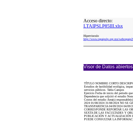
Acceso directo:
LTAIPSLP85III.xlsx
Hipervinculo
http://www.cegaipslp.org.mx/webcega
Visor de Datos abiertos
TÍTULO NOMBRE CORTO DESCRIP
Estudios de factibilidad ecológica, impa
servicios públicos. Tabla Campos
Ejercicio Fecha de inicio del periodo qu
Dependencia que solicitó el estudio Nombr
Costos del estudio Área(s) responsable(s)
2024 01/08/2024 31/08/2024 NO 
TRANSPARENCIA 04/09/2024 04/09
CORRESPONDE REPORTAR LAS OBL
SEXTA DE LAS FACULTADES Y OBL
PUBLICACIÓN Y ACTUALIZACIÓN D
PUEDE CONSULTAR LA INFORMAC