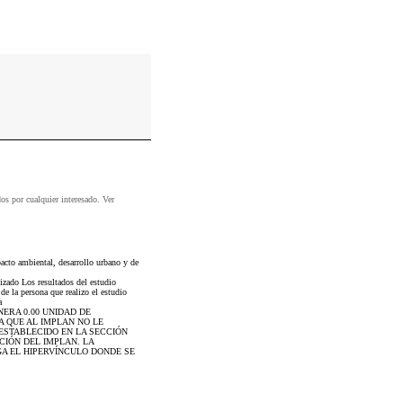
dos por cualquier interesado. Ver
acto ambiental, desarrollo urbano y de
izado Los resultados del estudio
de la persona que realizo el estudio
a
NERA 0.00 UNIDAD DE
A QUE AL IMPLAN NO LE
ESTABLECIDO EN LA SECCIÓN
CIÓN DEL IMPLAN. LA
GA EL HIPERVÍNCULO DONDE SE