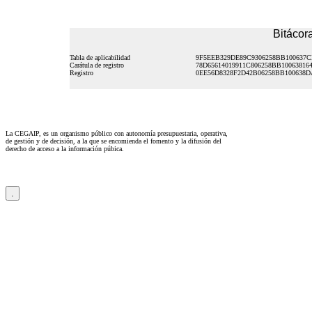
Bitácora
Tabla de aplicabilidad
9F5EEB329DE89C9306258BB100637C
Carátula de registro
78D65614019911C806258BB10063816
Registro
0EE56D8328F2D42B06258BB100638D
La CEGAIP, es un organismo público con autonomía presupuestaria, operativa,
de gestión y de decisión, a la que se encomienda el fomento y la difusión del
derecho de acceso a la información púbica.