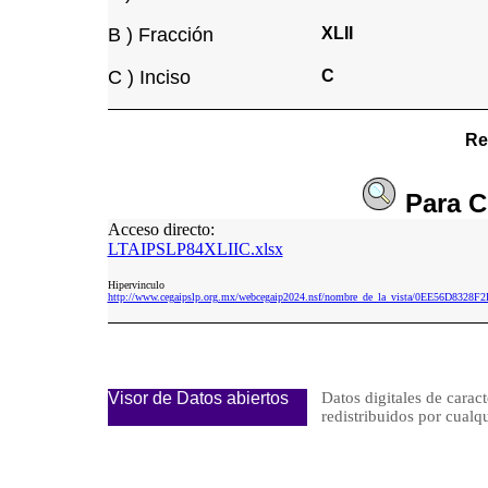
B ) Fracción
XLII
C ) Inciso
C
Re
Para
C
Acceso directo:
LTAIPSLP84XLIIC.xlsx
Hipervinculo
http://www.cegaipslp.org.mx/webcegaip2024.nsf/nombre_de_la_vista/0EE56D83
Visor de Datos abiertos
Datos digitales de caract
redistribuidos por cu