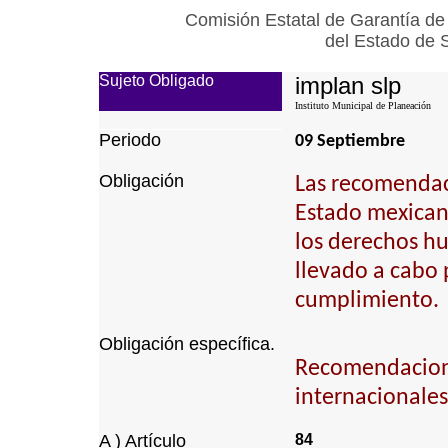
Comisión Estatal de Garantía de
del Estado de 
Sujeto Obligado
implan slp
Instituto Municipal de Planeación
Periodo
09 Septiembre
Obligación
Las recomendaci
Estado mexican
los derechos h
llevado a cabo 
cumplimiento.
Obligación específica.
Recomendacion
internacionales
A ) Artículo
84