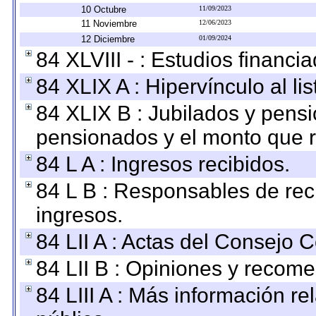
10 Octubre
11/09/2023
11 Noviembre
12/06/2023
12 Diciembre
01/09/2024
84 XLVIII - : Estudios financi
84 XLIX A : Hipervínculo al l
84 XLIX B : Jubilados y pensi
pensionados y el monto que 
84 L A : Ingresos recibidos.
84 L B : Responsables de recib
ingresos.
84 LII A : Actas del Consejo C
84 LII B : Opiniones y recom
84 LIII A : Más información r