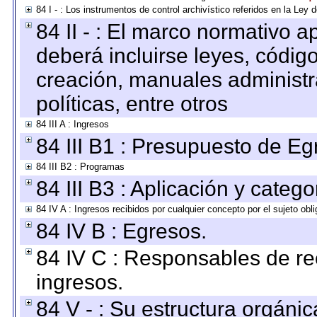
84 I - : Los instrumentos de control archivístico referidos en la Ley
84 II - : El marco normativo a
deberá incluirse leyes, códig
creación, manuales administrat
políticas, entre otros
84 III A : Ingresos
84 III B1 : Presupuesto de E
84 III B2 : Programas
84 III B3 : Aplicación y categ
84 IV A : Ingresos recibidos por cualquier concepto por el sujeto obl
84 IV B : Egresos.
84 IV C : Responsables de reci
ingresos.
84 V - : Su estructura orgáni