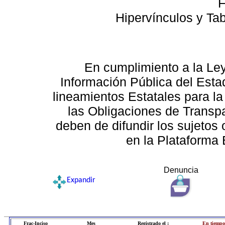
F
Hipervínculos y Ta
En cumplimiento a la Le
Información Pública del Esta
lineamientos Estatales para la
las Obligaciones de Transp
deben de difundir los sujetos 
en la Plataforma 
Denuncia
Expandir
Frac-Inciso
Mes
Registrado el :
En tiempo