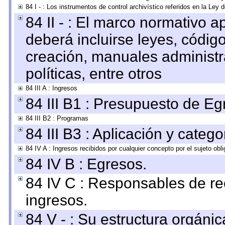
84 I - : Los instrumentos de control archivístico referidos en la Ley
84 II - : El marco normativo a
deberá incluirse leyes, códig
creación, manuales administrat
políticas, entre otros
84 III A : Ingresos
84 III B1 : Presupuesto de E
84 III B2 : Programas
84 III B3 : Aplicación y categ
84 IV A : Ingresos recibidos por cualquier concepto por el sujeto obl
84 IV B : Egresos.
84 IV C : Responsables de reci
ingresos.
84 V - : Su estructura orgáni