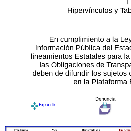
F
Hipervínculos y Ta
En cumplimiento a la Le
Información Pública del Esta
lineamientos Estatales para la
las Obligaciones de Transp
deben de difundir los sujetos 
en la Plataforma 
Denuncia
Expandir
Frac-Inciso
Mes
Registrado el :
En tiemp