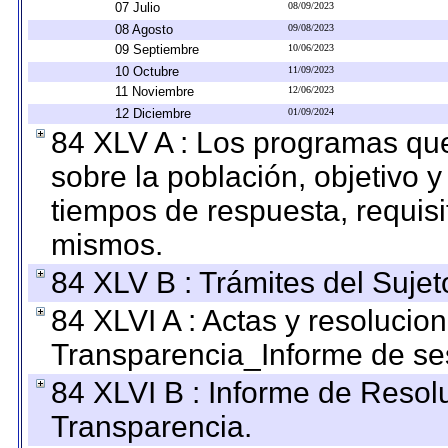
07 Julio
08/09/2023
08 Agosto
09/08/2023
09 Septiembre
10/06/2023
10 Octubre
11/09/2023
11 Noviembre
12/06/2023
12 Diciembre
01/09/2024
84 XLV A : Los programas que
sobre la población, objetivo y
tiempos de respuesta, requisi
mismos.
84 XLV B : Trámites del Sujet
84 XLVI A : Actas y resolucio
Transparencia_Informe de se
84 XLVI B : Informe de Resol
Transparencia.