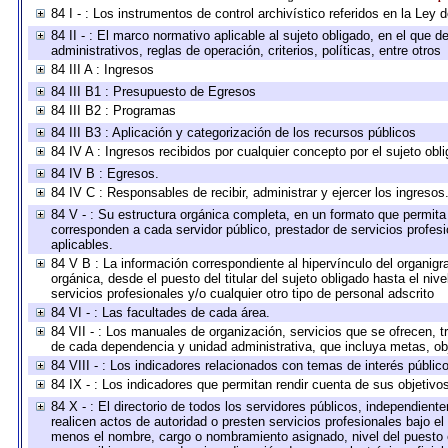
84 I - : Los instrumentos de control archivístico referidos en la Ley
84 II - : El marco normativo aplicable al sujeto obligado, en el que
administrativos, reglas de operación, criterios, políticas, entre otros
84 III A : Ingresos
84 III B1 : Presupuesto de Egresos
84 III B2 : Programas
84 III B3 : Aplicación y categorización de los recursos públicos
84 IV A : Ingresos recibidos por cualquier concepto por el sujeto obl
84 IV B : Egresos.
84 IV C : Responsables de recibir, administrar y ejercer los ingresos
84 V - : Su estructura orgánica completa, en un formato que permita 
corresponden a cada servidor público, prestador de servicios profes
aplicables.
84 V B : La información correspondiente al hipervínculo del organigra
orgánica, desde el puesto del titular del sujeto obligado hasta el ni
servicios profesionales y/o cualquier otro tipo de personal adscrito
84 VI - : Las facultades de cada área.
84 VII - : Los manuales de organización, servicios que se ofrecen, 
de cada dependencia y unidad administrativa, que incluya metas, obj
84 VIII - : Los indicadores relacionados con temas de interés públi
84 IX - : Los indicadores que permitan rendir cuenta de sus objetivo
84 X - : El directorio de todos los servidores públicos, independien
realicen actos de autoridad o presten servicios profesionales bajo el
menos el nombre, cargo o nombramiento asignado, nivel del puesto en