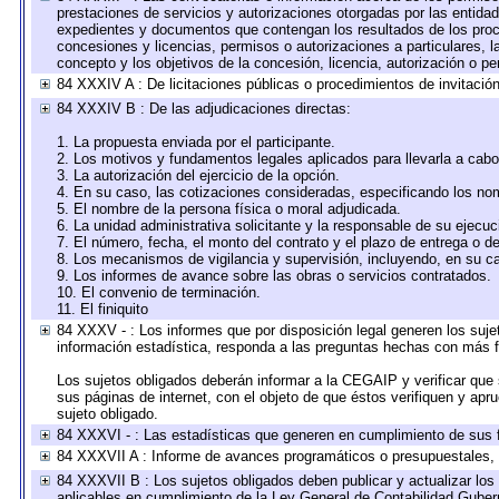
prestaciones de servicios y autorizaciones otorgadas por las entida
expedientes y documentos que contengan los resultados de los proce
concesiones y licencias, permisos o autorizaciones a particulares, la
concepto y los objetivos de la concesión, licencia, autorización o pe
84 XXXIV A : De licitaciones públicas o procedimientos de invitación 
84 XXXIV B : De las adjudicaciones directas:
1. La propuesta enviada por el participante.
2. Los motivos y fundamentos legales aplicados para llevarla a cabo
3. La autorización del ejercicio de la opción.
4. En su caso, las cotizaciones consideradas, especificando los no
5. El nombre de la persona física o moral adjudicada.
6. La unidad administrativa solicitante y la responsable de su ejecuc
7. El número, fecha, el monto del contrato y el plazo de entrega o de
8. Los mecanismos de vigilancia y supervisión, incluyendo, en su c
9. Los informes de avance sobre las obras o servicios contratados.
10. El convenio de terminación.
11. El finiquito
84 XXXV - : Los informes que por disposición legal generen los suje
información estadística, responda a las preguntas hechas con más fr
Los sujetos obligados deberán informar a la CEGAIP y verificar que 
sus páginas de internet, con el objeto de que éstos verifiquen y apr
sujeto obligado.
84 XXXVI - : Las estadísticas que generen en cumplimiento de sus 
84 XXXVII A : Informe de avances programáticos o presupuestales, 
84 XXXVII B : Los sujetos obligados deben publicar y actualizar lo
aplicables en cumplimiento de la Ley General de Contabilidad Gube