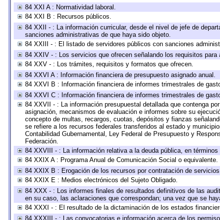
84 XXI A : Normatividad laboral.
84 XXI B : Recursos públicos.
84 XXII - : La información curricular, desde el nivel de jefe de depar
sanciones administrativas de que haya sido objeto.
84 XXIII - : El listado de servidores públicos con sanciones administ
84 XXIV - : Los servicios que ofrecen señalando los requisitos para 
84 XXV - : Los trámites, requisitos y formatos que ofrecen.
84 XXVI A : Información financiera de presupuesto asignado anual.
84 XXVI B : Información financiera de informes trimestrales de gast
84 XXVI C : Información financiera de informes trimestrales de gast
84 XXVII - : La información presupuestal detallada que contenga por 
asignación, mecanismos de evaluación e informes sobre su ejecución
concepto de multas, recargos, cuotas, depósitos y fianzas señalando 
se refiere a los recursos federales transferidos al estado y municip
Contabilidad Gubernamental, Ley Federal de Presupuesto y Responsa
Federación.
84 XXVIII - : La información relativa a la deuda pública, en términos
84 XXIX A : Programa Anual de Comunicación Social o equivalente.
84 XXIX B : Erogación de los recursos por contratación de servicios 
84 XXIX E : Medios electrónicos del Sujeto Obligado.
84 XXX - : Los informes finales de resultados definitivos de las audi
en su caso, las aclaraciones que correspondan; una vez que se hay
84 XXXI - : El resultado de la dictaminación de los estados financier
84 XXXIII - : Las convocatorias e información acerca de los permisos