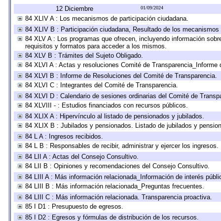
12 Diciembre
01/09/2024
84 XLIV A : Los mecanismos de participación ciudadana.
84 XLIV B : Participación ciudadana, Resultado de los mecanismos d
84 XLV A : Los programas que ofrecen, incluyendo información sobre 
requisitos y formatos para acceder a los mismos.
84 XLV B : Trámites del Sujeto Obligado.
84 XLVI A : Actas y resoluciones Comité de Transparencia_Informe 
84 XLVI B : Informe de Resoluciones del Comité de Transparencia.
84 XLVI C : Integrantes del Comité de Transparencia.
84 XLVI D : Calendario de sesiones ordinarias del Comité de Transp
84 XLVIII - : Estudios financiados con recursos públicos.
84 XLIX A : Hipervínculo al listado de pensionados y jubilados.
84 XLIX B : Jubilados y pensionados. Listado de jubilados y pensio
84 L A : Ingresos recibidos.
84 L B : Responsables de recibir, administrar y ejercer los ingresos.
84 LII A : Actas del Consejo Consultivo.
84 LII B : Opiniones y recomendaciones del Consejo Consultivo.
84 LIII A : Más información relacionada_Información de interés públi
84 LIII B : Más información relacionada_Preguntas frecuentes.
84 LIII C : Más información relacionada. Transparencia proactiva.
85 I D1 : Presupuesto de egresos.
85 I D2 : Egresos y fórmulas de distribución de los recursos.