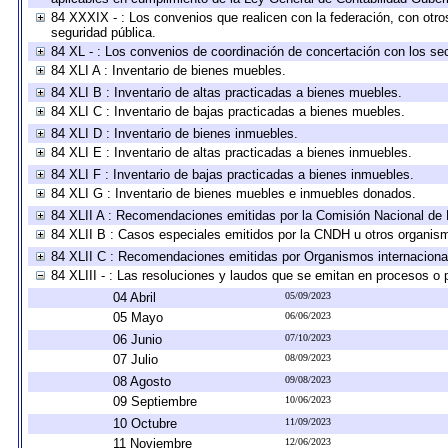
84 XXXIX - : Los convenios que realicen con la federación, con otr
seguridad pública.
84 XL - : Los convenios de coordinación de concertación con los sec
84 XLI A : Inventario de bienes muebles.
84 XLI B : Inventario de altas practicadas a bienes muebles.
84 XLI C : Inventario de bajas practicadas a bienes muebles.
84 XLI D : Inventario de bienes inmuebles.
84 XLI E : Inventario de altas practicadas a bienes inmuebles.
84 XLI F : Inventario de bajas practicadas a bienes inmuebles.
84 XLI G : Inventario de bienes muebles e inmuebles donados.
84 XLII A : Recomendaciones emitidas por la Comisión Nacional d
84 XLII B : Casos especiales emitidos por la CNDH u otros organis
84 XLII C : Recomendaciones emitidas por Organismos internaciona
84 XLIII - : Las resoluciones y laudos que se emitan en procesos o 
04 Abril
05/09/2023
05 Mayo
06/06/2023
06 Junio
07/10/2023
07 Julio
08/09/2023
08 Agosto
09/08/2023
09 Septiembre
10/06/2023
10 Octubre
11/09/2023
11 Noviembre
12/06/2023