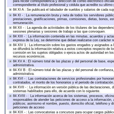
para recibir correspondencia y dirección de correo electrónico oficia
correspondiente al título profesional y cédula que acredite su ultimo
84 XI A : Se publicará el tabulador de sueldos y salarios de cada su
84 XI - : La remuneración bruta y neta de todos los servidores públ
prestaciones, gratificaciones, primas, comisiones, dietas, bonos, e
remuneración.
84 XII - : La agenda de actividades de los titulares de las dependen
sesiones plenarias y sesiones de trabajo a las que convoquen.
84 XIII - : La información contenida en las minutas, acuerdos y acta
expresa de la Ley, se determine que deban realizarse con carácter r
84 XIV 1 : La información sobre los gastos erogados y asignados a 
se difundirá la información relativa a estos conceptos respecto de
comisión en los sujetos obligados o ejerza actos de autoridad en lo
recursos económicos.
84 XV A : El número total de las plazas y del personal de base, espe
administrativa.
84 XV B : El número total de las plazas y del personal de confianza,
administrativa.
84 XVI - : Las contrataciones de servicios profesionales por honorar
contratados, el monto de los honorarios y el periodo de contratación.
84 XVII - : La información en versión pública de las declaraciones, de
sistemas habilitados para ello, de acuerdo con lo siguiente.
84 XVIII - : La información acerca de los sistemas, procesos, oficina
responsables de atender las peticiones de acceso a la información, 
públicos; asimismo el nombre, puesto, domicilio oficial, teléfono y d
peticiones de acceso
84 XIX - : Las convocatorias a concursos para ocupar cargos públic