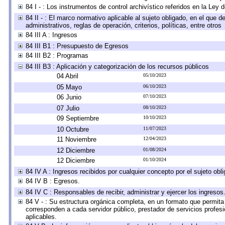
84 I - : Los instrumentos de control archivístico referidos en la Ley
84 II - : El marco normativo aplicable al sujeto obligado, en el que
administrativos, reglas de operación, criterios, políticas, entre otros
84 III A : Ingresos
84 III B1 : Presupuesto de Egresos
84 III B2 : Programas
84 III B3 : Aplicación y categorización de los recursos públicos
04 Abril
05/10/2023
05 Mayo
06/10/2023
06 Junio
07/10/2023
07 Julio
08/10/2023
09 Septiembre
10/10/2023
10 Octubre
11/07/2023
11 Noviembre
12/04/2023
12 Diciembre
01/08/2024
12 Diciembre
01/10/2024
84 IV A : Ingresos recibidos por cualquier concepto por el sujeto obl
84 IV B : Egresos.
84 IV C : Responsables de recibir, administrar y ejercer los ingresos
84 V - : Su estructura orgánica completa, en un formato que permita 
corresponden a cada servidor público, prestador de servicios profes
aplicables.