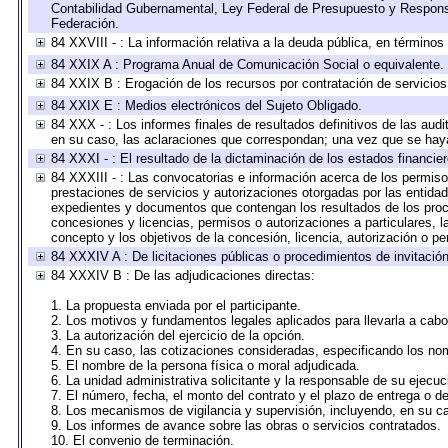
Contabilidad Gubernamental, Ley Federal de Presupuesto y Responsa
Federación.
84 XXVIII - : La información relativa a la deuda pública, en términos
84 XXIX A : Programa Anual de Comunicación Social o equivalente.
84 XXIX B : Erogación de los recursos por contratación de servicios 
84 XXIX E : Medios electrónicos del Sujeto Obligado.
84 XXX - : Los informes finales de resultados definitivos de las audi
en su caso, las aclaraciones que correspondan; una vez que se hay
84 XXXI - : El resultado de la dictaminación de los estados financier
84 XXXIII - : Las convocatorias e información acerca de los permisos
prestaciones de servicios y autorizaciones otorgadas por las entida
expedientes y documentos que contengan los resultados de los proce
concesiones y licencias, permisos o autorizaciones a particulares, la
concepto y los objetivos de la concesión, licencia, autorización o pe
84 XXXIV A : De licitaciones públicas o procedimientos de invitación 
84 XXXIV B : De las adjudicaciones directas:
1. La propuesta enviada por el participante.
2. Los motivos y fundamentos legales aplicados para llevarla a cabo
3. La autorización del ejercicio de la opción.
4. En su caso, las cotizaciones consideradas, especificando los no
5. El nombre de la persona física o moral adjudicada.
6. La unidad administrativa solicitante y la responsable de su ejecuc
7. El número, fecha, el monto del contrato y el plazo de entrega o de
8. Los mecanismos de vigilancia y supervisión, incluyendo, en su c
9. Los informes de avance sobre las obras o servicios contratados.
10. El convenio de terminación.