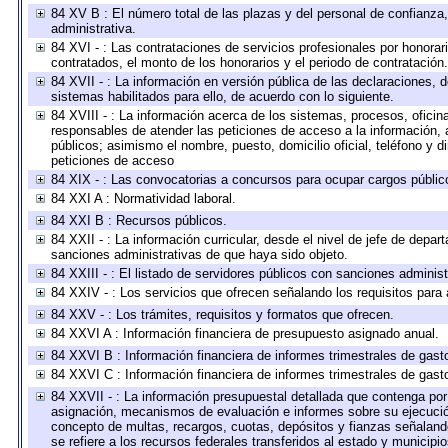
84 XV B : El número total de las plazas y del personal de confianza,
administrativa.
84 XVI - : Las contrataciones de servicios profesionales por honorar
contratados, el monto de los honorarios y el periodo de contratación.
84 XVII - : La información en versión pública de las declaraciones, de
sistemas habilitados para ello, de acuerdo con lo siguiente.
84 XVIII - : La información acerca de los sistemas, procesos, oficina
responsables de atender las peticiones de acceso a la información, 
públicos; asimismo el nombre, puesto, domicilio oficial, teléfono y d
peticiones de acceso
84 XIX - : Las convocatorias a concursos para ocupar cargos públic
84 XXI A : Normatividad laboral.
84 XXI B : Recursos públicos.
84 XXII - : La información curricular, desde el nivel de jefe de depar
sanciones administrativas de que haya sido objeto.
84 XXIII - : El listado de servidores públicos con sanciones administ
84 XXIV - : Los servicios que ofrecen señalando los requisitos para 
84 XXV - : Los trámites, requisitos y formatos que ofrecen.
84 XXVI A : Información financiera de presupuesto asignado anual.
84 XXVI B : Información financiera de informes trimestrales de gast
84 XXVI C : Información financiera de informes trimestrales de gast
84 XXVII - : La información presupuestal detallada que contenga por 
asignación, mecanismos de evaluación e informes sobre su ejecución
concepto de multas, recargos, cuotas, depósitos y fianzas señalando 
se refiere a los recursos federales transferidos al estado y municip