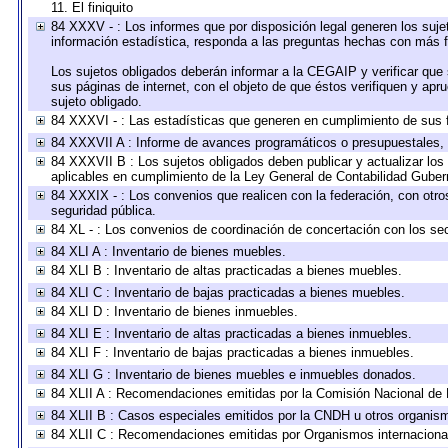
11. El finiquito
84 XXXV - : Los informes que por disposición legal generen los suje
información estadística, responda a las preguntas hechas con más fr
Los sujetos obligados deberán informar a la CEGAIP y verificar que 
sus páginas de internet, con el objeto de que éstos verifiquen y apr
sujeto obligado.
84 XXXVI - : Las estadísticas que generen en cumplimiento de sus 
84 XXXVII A : Informe de avances programáticos o presupuestales, 
84 XXXVII B : Los sujetos obligados deben publicar y actualizar lo
aplicables en cumplimiento de la Ley General de Contabilidad Gube
84 XXXIX - : Los convenios que realicen con la federación, con otr
seguridad pública.
84 XL - : Los convenios de coordinación de concertación con los sec
84 XLI A : Inventario de bienes muebles.
84 XLI B : Inventario de altas practicadas a bienes muebles.
84 XLI C : Inventario de bajas practicadas a bienes muebles.
84 XLI D : Inventario de bienes inmuebles.
84 XLI E : Inventario de altas practicadas a bienes inmuebles.
84 XLI F : Inventario de bajas practicadas a bienes inmuebles.
84 XLI G : Inventario de bienes muebles e inmuebles donados.
84 XLII A : Recomendaciones emitidas por la Comisión Nacional d
84 XLII B : Casos especiales emitidos por la CNDH u otros organis
84 XLII C : Recomendaciones emitidas por Organismos internaciona