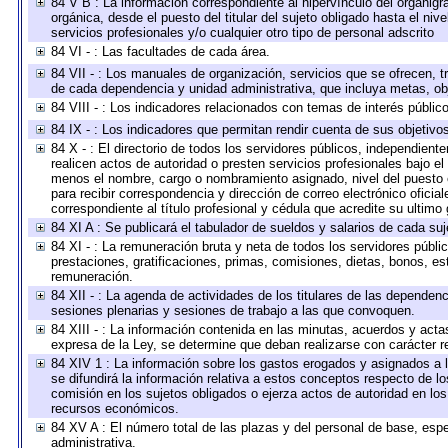
84 V B : La información correspondiente al hipervínculo del organigra
orgánica, desde el puesto del titular del sujeto obligado hasta el ni
servicios profesionales y/o cualquier otro tipo de personal adscrito
84 VI - : Las facultades de cada área.
84 VII - : Los manuales de organización, servicios que se ofrecen, 
de cada dependencia y unidad administrativa, que incluya metas, obj
84 VIII - : Los indicadores relacionados con temas de interés públi
84 IX - : Los indicadores que permitan rendir cuenta de sus objetivo
84 X - : El directorio de todos los servidores públicos, independien
realicen actos de autoridad o presten servicios profesionales bajo el
menos el nombre, cargo o nombramiento asignado, nivel del puesto en
para recibir correspondencia y dirección de correo electrónico oficia
correspondiente al título profesional y cédula que acredite su ultimo
84 XI A : Se publicará el tabulador de sueldos y salarios de cada su
84 XI - : La remuneración bruta y neta de todos los servidores públ
prestaciones, gratificaciones, primas, comisiones, dietas, bonos, e
remuneración.
84 XII - : La agenda de actividades de los titulares de las dependen
sesiones plenarias y sesiones de trabajo a las que convoquen.
84 XIII - : La información contenida en las minutas, acuerdos y acta
expresa de la Ley, se determine que deban realizarse con carácter r
84 XIV 1 : La información sobre los gastos erogados y asignados a 
se difundirá la información relativa a estos conceptos respecto de
comisión en los sujetos obligados o ejerza actos de autoridad en lo
recursos económicos.
84 XV A : El número total de las plazas y del personal de base, espe
administrativa.