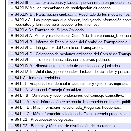
84 XLIII - : Las resoluciones y laudos que se emitan en procesos o 
84 XLIV A : Los mecanismos de participación ciudadana.
84 XLIV B : Participación ciudadana, Resultado de los mecanismos d
84 XLV A : Los programas que ofrecen, incluyendo información sobre 
requisitos y formatos para acceder a los mismos.
84 XLV B : Trámites del Sujeto Obligado.
84 XLVI A : Actas y resoluciones Comité de Transparencia_Informe 
84 XLVI B : Informe de Resoluciones del Comité de Transparencia.
84 XLVI C : Integrantes del Comité de Transparencia.
84 XLVI D : Calendario de sesiones ordinarias del Comité de Transp
84 XLVIII - : Estudios financiados con recursos públicos.
84 XLIX A : Hipervínculo al listado de pensionados y jubilados.
84 XLIX B : Jubilados y pensionados. Listado de jubilados y pensio
84 L A : Ingresos recibidos.
84 L B : Responsables de recibir, administrar y ejercer los ingresos.
84 LII A : Actas del Consejo Consultivo.
84 LII B : Opiniones y recomendaciones del Consejo Consultivo.
84 LIII A : Más información relacionada_Información de interés públi
84 LIII B : Más información relacionada_Preguntas frecuentes.
84 LIII C : Más información relacionada. Transparencia proactiva.
85 I D1 : Presupuesto de egresos.
85 I D2 : Egresos y fórmulas de distribución de los recursos.