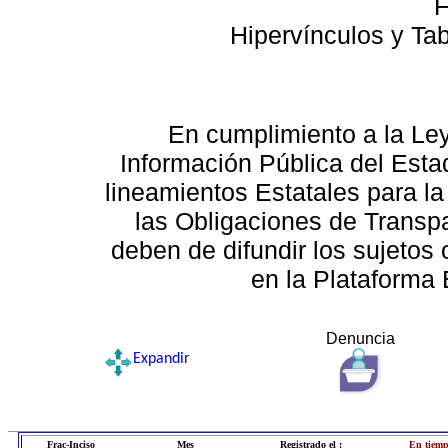
F
Hipervínculos y Ta
En cumplimiento a la Le
Información Pública del Esta
lineamientos Estatales para la
las Obligaciones de Transp
deben de difundir los sujetos 
en la Plataforma 
Denuncia
Expandir
Frac-Inciso
Mes
Registrado el :
En tiemp