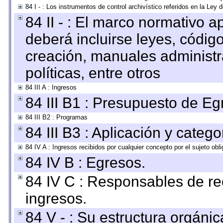
84 I - : Los instrumentos de control archivístico referidos en la Ley
84 II - : El marco normativo a
deberá incluirse leyes, códig
creación, manuales administrat
políticas, entre otros
84 III A : Ingresos
84 III B1 : Presupuesto de E
84 III B2 : Programas
84 III B3 : Aplicación y categ
84 IV A : Ingresos recibidos por cualquier concepto por el sujeto obl
84 IV B : Egresos.
84 IV C : Responsables de reci
ingresos.
84 V - : Su estructura orgáni