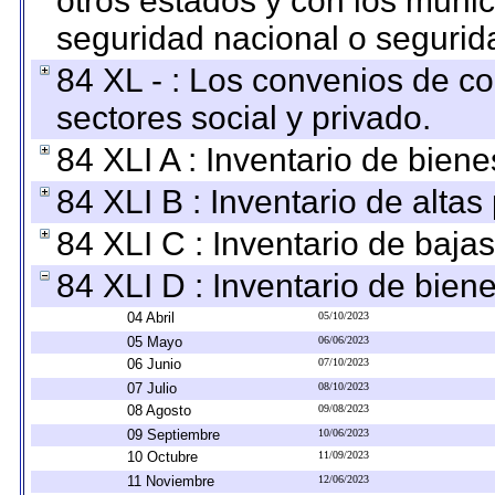
otros estados y con los muni
seguridad nacional o segurid
84 XL - : Los convenios de c
sectores social y privado.
84 XLI A : Inventario de bien
84 XLI B : Inventario de alta
84 XLI C : Inventario de baja
84 XLI D : Inventario de bien
04 Abril
05/10/2023
05 Mayo
06/06/2023
06 Junio
07/10/2023
07 Julio
08/10/2023
08 Agosto
09/08/2023
09 Septiembre
10/06/2023
10 Octubre
11/09/2023
11 Noviembre
12/06/2023