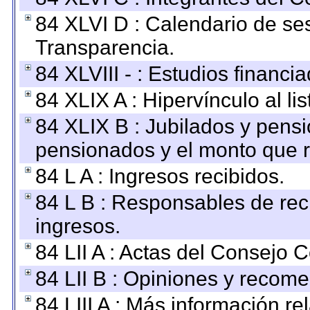
84 XLVI D : Calendario de se
Transparencia.
84 XLVIII - : Estudios financi
84 XLIX A : Hipervínculo al l
84 XLIX B : Jubilados y pensi
pensionados y el monto que 
84 L A : Ingresos recibidos.
84 L B : Responsables de recib
ingresos.
84 LII A : Actas del Consejo C
84 LII B : Opiniones y recom
84 LIII A : Más información r