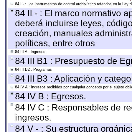
84 I - : Los instrumentos de control archivístico referidos en la Ley
84 II - : El marco normativo a
deberá incluirse leyes, códig
creación, manuales administrat
políticas, entre otros
84 III A : Ingresos
84 III B1 : Presupuesto de E
84 III B2 : Programas
84 III B3 : Aplicación y categ
84 IV A : Ingresos recibidos por cualquier concepto por el sujeto obl
84 IV B : Egresos.
84 IV C : Responsables de reci
ingresos.
84 V - : Su estructura orgáni