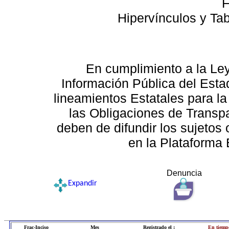
F
Hipervínculos y Ta
En cumplimiento a la Le
Información Pública del Esta
lineamientos Estatales para la
las Obligaciones de Transp
deben de difundir los sujetos 
en la Plataforma 
Denuncia
Expandir
Frac-Inciso
Mes
Registrado el :
En tiemp