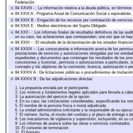
Federación.
84 XXVIII - : La información relativa a la deuda pública, en términos
84 XXIX A : Programa Anual de Comunicación Social o equivalente.
84 XXIX B : Erogación de los recursos por contratación de servicios 
84 XXIX E : Medios electrónicos del Sujeto Obligado.
84 XXX - : Los informes finales de resultados definitivos de las audi
en su caso, las aclaraciones que correspondan; una vez que se hay
84 XXXI - : El resultado de la dictaminación de los estados financier
84 XXXIII - : Las convocatorias e información acerca de los permisos
prestaciones de servicios y autorizaciones otorgadas por las entida
expedientes y documentos que contengan los resultados de los proce
concesiones y licencias, permisos o autorizaciones a particulares, la
concepto y los objetivos de la concesión, licencia, autorización o pe
84 XXXIV A : De licitaciones públicas o procedimientos de invitación 
84 XXXIV B : De las adjudicaciones directas:
1. La propuesta enviada por el participante.
2. Los motivos y fundamentos legales aplicados para llevarla a cabo
3. La autorización del ejercicio de la opción.
4. En su caso, las cotizaciones consideradas, especificando los no
5. El nombre de la persona física o moral adjudicada.
6. La unidad administrativa solicitante y la responsable de su ejecuc
7. El número, fecha, el monto del contrato y el plazo de entrega o de
8. Los mecanismos de vigilancia y supervisión, incluyendo, en su c
9. Los informes de avance sobre las obras o servicios contratados.
10. El convenio de terminación.
11. El finiquito