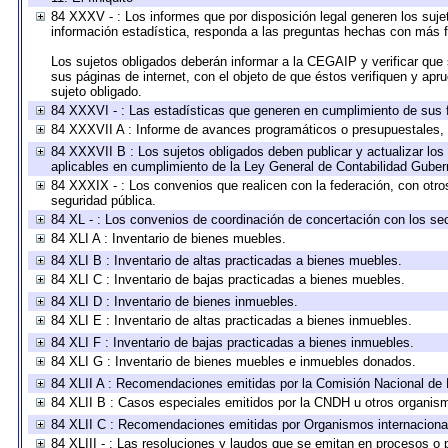
84 XXXV - : Los informes que por disposición legal generen los suje
información estadística, responda a las preguntas hechas con más fr
Los sujetos obligados deberán informar a la CEGAIP y verificar que 
sus páginas de internet, con el objeto de que éstos verifiquen y apr
sujeto obligado.
84 XXXVI - : Las estadísticas que generen en cumplimiento de sus 
84 XXXVII A : Informe de avances programáticos o presupuestales, 
84 XXXVII B : Los sujetos obligados deben publicar y actualizar lo
aplicables en cumplimiento de la Ley General de Contabilidad Gube
84 XXXIX - : Los convenios que realicen con la federación, con otr
seguridad pública.
84 XL - : Los convenios de coordinación de concertación con los sec
84 XLI A : Inventario de bienes muebles.
84 XLI B : Inventario de altas practicadas a bienes muebles.
84 XLI C : Inventario de bajas practicadas a bienes muebles.
84 XLI D : Inventario de bienes inmuebles.
84 XLI E : Inventario de altas practicadas a bienes inmuebles.
84 XLI F : Inventario de bajas practicadas a bienes inmuebles.
84 XLI G : Inventario de bienes muebles e inmuebles donados.
84 XLII A : Recomendaciones emitidas por la Comisión Nacional d
84 XLII B : Casos especiales emitidos por la CNDH u otros organis
84 XLII C : Recomendaciones emitidas por Organismos internaciona
84 XLIII - : Las resoluciones y laudos que se emitan en procesos o 