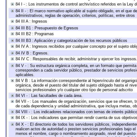
84 I - : Los instrumentos de control archivístico referidos en la Ley
84 II - : El marco normativo aplicable al sujeto obligado, en el que
administrativos, reglas de operación, criterios, políticas, entre otros
84 III A : Ingresos
84 III B1 : Presupuesto de Egresos
84 III B2 : Programas
84 III B3 : Aplicación y categorización de los recursos públicos
84 IV A : Ingresos recibidos por cualquier concepto por el sujeto obl
84 IV B : Egresos.
84 IV C : Responsables de recibir, administrar y ejercer los ingresos
84 V - : Su estructura orgánica completa, en un formato que permita 
corresponden a cada servidor público, prestador de servicios profes
aplicables.
84 V B : La información correspondiente al hipervínculo del organigra
orgánica, desde el puesto del titular del sujeto obligado hasta el ni
servicios profesionales y/o cualquier otro tipo de personal adscrito
84 VI - : Las facultades de cada área.
84 VII - : Los manuales de organización, servicios que se ofrecen, 
de cada dependencia y unidad administrativa, que incluya metas, obj
84 VIII - : Los indicadores relacionados con temas de interés públi
84 IX - : Los indicadores que permitan rendir cuenta de sus objetivo
84 X - : El directorio de todos los servidores públicos, independien
realicen actos de autoridad o presten servicios profesionales bajo el
menos el nombre, cargo o nombramiento asignado, nivel del puesto en