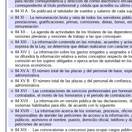
para recibir correspondencia y dirección de correo electrónico oficia
correspondiente al título profesional y cédula que acredite su ultimo
84 XI A : Se publicará el tabulador de sueldos y salarios de cada su
84 XI - : La remuneración bruta y neta de todos los servidores públ
prestaciones, gratificaciones, primas, comisiones, dietas, bonos, e
remuneración.
84 XII - : La agenda de actividades de los titulares de las dependen
sesiones plenarias y sesiones de trabajo a las que convoquen.
84 XIII - : La información contenida en las minutas, acuerdos y acta
expresa de la Ley, se determine que deban realizarse con carácter r
84 XIV 1 : La información sobre los gastos erogados y asignados a 
se difundirá la información relativa a estos conceptos respecto de
comisión en los sujetos obligados o ejerza actos de autoridad en lo
recursos económicos.
84 XV A : El número total de las plazas y del personal de base, espe
administrativa.
84 XV B : El número total de las plazas y del personal de confianza,
administrativa.
84 XVI - : Las contrataciones de servicios profesionales por honorar
contratados, el monto de los honorarios y el periodo de contratación.
84 XVII - : La información en versión pública de las declaraciones, de
sistemas habilitados para ello, de acuerdo con lo siguiente.
84 XVIII - : La información acerca de los sistemas, procesos, oficina
responsables de atender las peticiones de acceso a la información, 
públicos; asimismo el nombre, puesto, domicilio oficial, teléfono y d
peticiones de acceso
84 XIX - : Las convocatorias a concursos para ocupar cargos públic