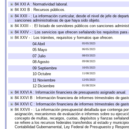
84 XXI A : Normatividad laboral.
84 XXI B : Recursos públicos.
84 XXII - : La información curricular, desde el nivel de jefe de depar
sanciones administrativas de que haya sido objeto.
84 XXIII - : El listado de servidores públicos con sanciones administ
84 XXIV - : Los servicios que ofrecen señalando los requisitos para 
84 XXV - : Los trámites, requisitos y formatos que ofrecen.
04 Abril
05/05/2023
05 Mayo
06/05/2023
07 Julio
08/03/2023
08 Agosto
09/08/2023
09 Septiembre
10/05/2023
10 Octubre
11/08/2023
11 Noviembre
12/05/2023
12 Diciembre
01/08/2024
84 XXVI A : Información financiera de presupuesto asignado anual.
84 XXVI B : Información financiera de informes trimestrales de gast
84 XXVI C : Información financiera de informes trimestrales de gast
84 XXVII - : La información presupuestal detallada que contenga por 
asignación, mecanismos de evaluación e informes sobre su ejecución
concepto de multas, recargos, cuotas, depósitos y fianzas señalando 
se refiere a los recursos federales transferidos al estado y municip
Contabilidad Gubernamental, Ley Federal de Presupuesto y Responsa