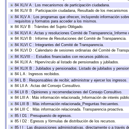
84 XLIV A : Los mecanismos de participación ciudadana.
84 XLIV B : Participación ciudadana, Resultado de los mecanismos d
84 XLV A : Los programas que ofrecen, incluyendo información sobre 
requisitos y formatos para acceder a los mismos.
84 XLV B : Trámites del Sujeto Obligado.
84 XLVI A : Actas y resoluciones Comité de Transparencia_Informe 
84 XLVI B : Informe de Resoluciones del Comité de Transparencia.
84 XLVI C : Integrantes del Comité de Transparencia.
84 XLVI D : Calendario de sesiones ordinarias del Comité de Transp
84 XLVIII - : Estudios financiados con recursos públicos.
84 XLIX A : Hipervínculo al listado de pensionados y jubilados.
84 XLIX B : Jubilados y pensionados. Listado de jubilados y pensio
84 L A : Ingresos recibidos.
84 L B : Responsables de recibir, administrar y ejercer los ingresos.
84 LII A : Actas del Consejo Consultivo.
84 LII B : Opiniones y recomendaciones del Consejo Consultivo.
84 LIII A : Más información relacionada_Información de interés públi
84 LIII B : Más información relacionada_Preguntas frecuentes.
84 LIII C : Más información relacionada. Transparencia proactiva.
85 I D1 : Presupuesto de egresos.
85 I D2 : Egresos y fórmulas de distribución de los recursos.
85 I I : Las disposiciones administrativas, directamente o a través 