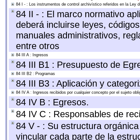
84 I - : Los instrumentos de control archivístico referidos en la Ley
84 II - : El marco normativo apl
deberá incluirse leyes, código
manuales administrativos, regla
entre otros
84 III A : Ingresos
84 III B1 : Presupuesto de Egr
84 III B2 : Programas
84 III B3 : Aplicación y catego
84 IV A : Ingresos recibidos por cualquier concepto por el sujeto obl
84 IV B : Egresos.
84 IV C : Responsables de recib
84 V - : Su estructura orgánic
vincular cada parte de la estruc