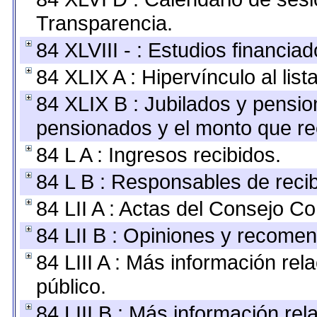
Transparencia.
84 XLVIII - : Estudios financia
84 XLIX A : Hipervínculo al lis
84 XLIX B : Jubilados y pensio
pensionados y el monto que re
84 L A : Ingresos recibidos.
84 L B : Responsables de recibi
84 LII A : Actas del Consejo Co
84 LII B : Opiniones y recome
84 LIII A : Más información re
público.
84 LIII B : Más información re