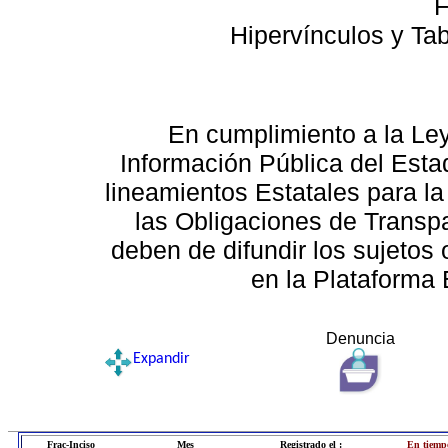
F
Hipervínculos y Ta
En cumplimiento a la Le
Información Pública del Esta
lineamientos Estatales para la
las Obligaciones de Transp
deben de difundir los sujetos 
en la Plataforma 
Denuncia
Expandir
Frac-Inciso
Mes
Registrado el :
En tiemp