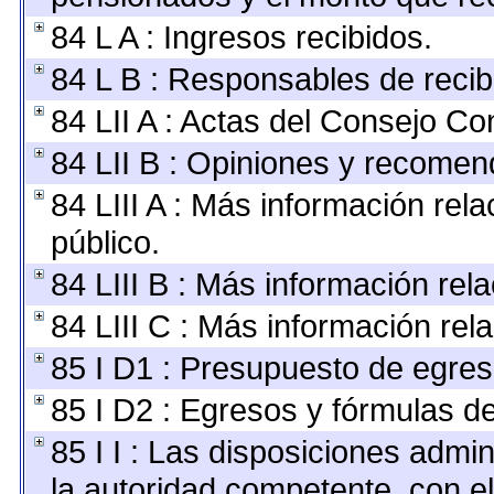
84 L A : Ingresos recibidos.
84 L B : Responsables de recibir
84 LII A : Actas del Consejo Con
84 LII B : Opiniones y recomen
84 LIII A : Más información rel
público.
84 LIII B : Más información re
84 LIII C : Más información rel
85 I D1 : Presupuesto de egres
85 I D2 : Egresos y fórmulas de
85 I I : Las disposiciones admin
la autoridad competente, con e