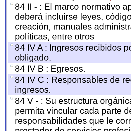
84 II - : El marco normativo a
deberá incluirse leyes, códig
creación, manuales administrat
políticas, entre otros
84 IV A : Ingresos recibidos p
obligado.
84 IV B : Egresos.
84 IV C : Responsables de reci
ingresos.
84 V - : Su estructura orgáni
permita vincular cada parte de
responsabilidades que le cor
prestador de servicios profes