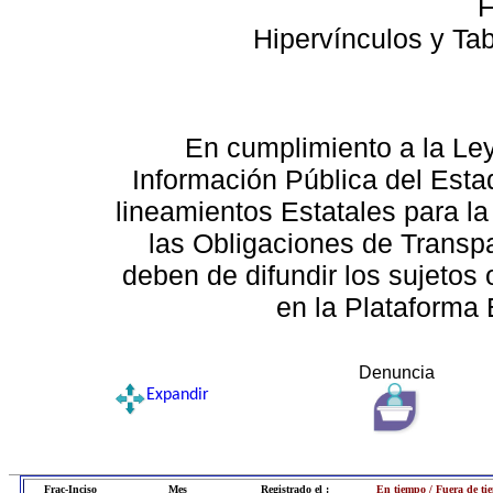
F
Hipervínculos y Ta
En cumplimiento a la Le
Información Pública del Esta
lineamientos Estatales para la
las Obligaciones de Transp
deben de difundir los sujetos 
en la Plataforma 
Denuncia
Expandir
Frac-Inciso
Mes
Registrado el :
En tiempo / Fuera de ti