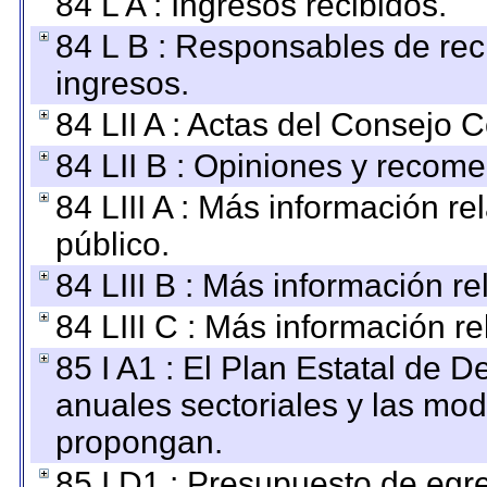
84 L A : Ingresos recibidos.
84 L B : Responsables de recib
ingresos.
84 LII A : Actas del Consejo C
84 LII B : Opiniones y recom
84 LIII A : Más información r
público.
84 LIII B : Más información r
84 LIII C : Más información r
85 I A1 : El Plan Estatal de D
anuales sectoriales y las mo
propongan.
85 I D1 : Presupuesto de egr