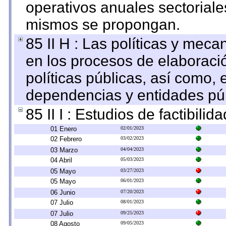
operativos anuales sectoriale
mismos se propongan.
85 II H : Las políticas y mec
en los procesos de elaboraci
políticas públicas, así como,
dependencias y entidades púb
85 II I : Estudios de factibilid
01 Enero
02/01/2023
02 Febrero
03/02/2023
03 Marzo
04/04/2023
04 Abril
05/03/2023
05 Mayo
03/27/2023
05 Mayo
06/01/2023
06 Junio
07/20/2023
07 Julio
08/01/2023
07 Julio
09/25/2023
08 Agosto
09/05/2023