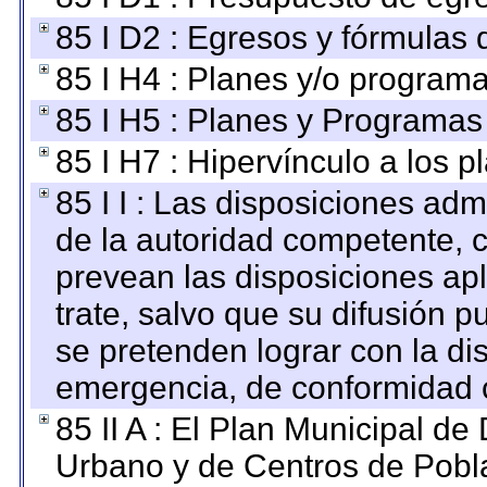
85 I D2 : Egresos y fórmulas d
85 I H4 : Planes y/o programa
85 I H5 : Planes y Programas 
85 I H7 : Hipervínculo a los 
85 I I : Las disposiciones adm
de la autoridad competente, c
prevean las disposiciones apl
trate, salvo que su difusión
se pretenden lograr con la di
emergencia, de conformidad c
85 II A : El Plan Municipal de
Urbano y de Centros de Pobla