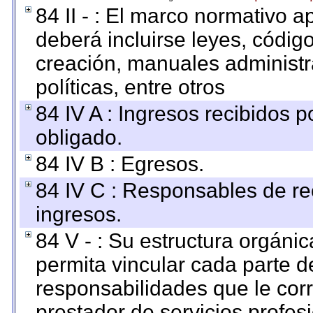
84 II - : El marco normativo a
deberá incluirse leyes, códig
creación, manuales administrat
políticas, entre otros
84 IV A : Ingresos recibidos p
obligado.
84 IV B : Egresos.
84 IV C : Responsables de reci
ingresos.
84 V - : Su estructura orgáni
permita vincular cada parte de
responsabilidades que le cor
prestador de servicios profes