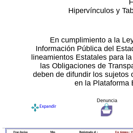
F
Hipervínculos y Ta
En cumplimiento a la Le
Información Pública del Esta
lineamientos Estatales para la
las Obligaciones de Transp
deben de difundir los sujetos 
en la Plataforma 
Denuncia
Expandir
Frac-Inciso
Mes
Registrado el :
En tiempo / F