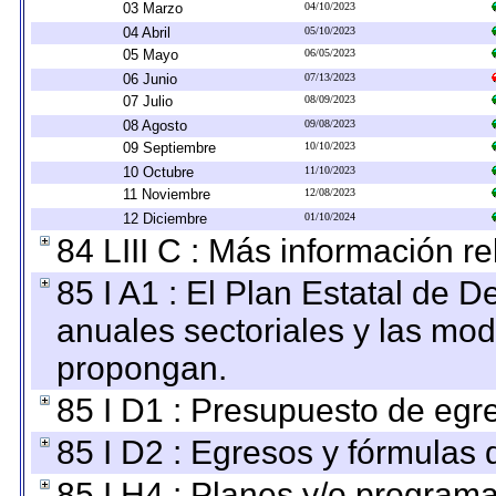
03 Marzo
04/10/2023
04 Abril
05/10/2023
05 Mayo
06/05/2023
06 Junio
07/13/2023
07 Julio
08/09/2023
08 Agosto
09/08/2023
09 Septiembre
10/10/2023
10 Octubre
11/10/2023
11 Noviembre
12/08/2023
12 Diciembre
01/10/2024
84 LIII C : Más información r
85 I A1 : El Plan Estatal de D
anuales sectoriales y las mo
propongan.
85 I D1 : Presupuesto de egr
85 I D2 : Egresos y fórmulas d
85 I H4 : Planes y/o programa