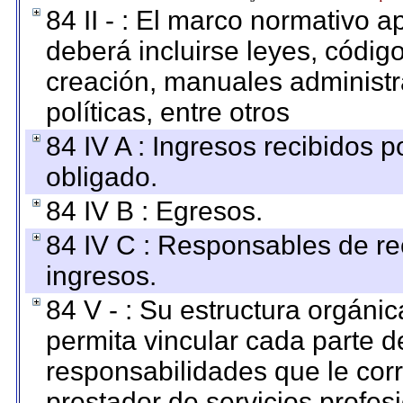
84 II - : El marco normativo a
deberá incluirse leyes, códig
creación, manuales administrat
políticas, entre otros
84 IV A : Ingresos recibidos p
obligado.
84 IV B : Egresos.
84 IV C : Responsables de reci
ingresos.
84 V - : Su estructura orgáni
permita vincular cada parte de
responsabilidades que le cor
prestador de servicios profes