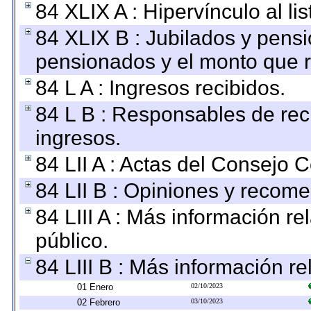
84 XLIX A : Hipervínculo al l
84 XLIX B : Jubilados y pensi
pensionados y el monto que 
84 L A : Ingresos recibidos.
84 L B : Responsables de recib
ingresos.
84 LII A : Actas del Consejo C
84 LII B : Opiniones y recom
84 LIII A : Más información r
público.
84 LIII B : Más información r
01 Enero
02/10/2023
02 Febrero
03/10/2023