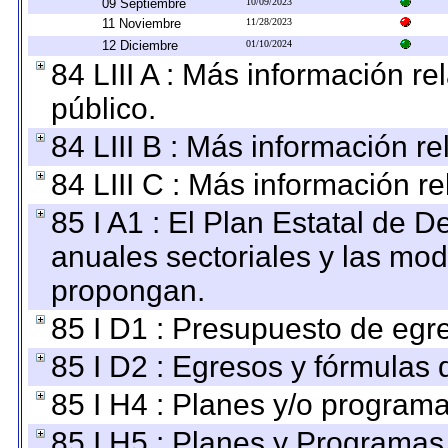
09 Septiembre
10/09/2023
11 Noviembre
11/28/2023
12 Diciembre
01/10/2024
84 LIII A : Más información r
público.
84 LIII B : Más información r
84 LIII C : Más información r
85 I A1 : El Plan Estatal de D
anuales sectoriales y las mo
propongan.
85 I D1 : Presupuesto de egr
85 I D2 : Egresos y fórmulas d
85 I H4 : Planes y/o programa
85 I H5 : Planes y Programas 