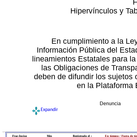
F
Hipervínculos y Ta
En cumplimiento a la Le
Información Pública del Esta
lineamientos Estatales para la
las Obligaciones de Transp
deben de difundir los sujetos 
en la Plataforma 
Denuncia
Expandir
Frac-Inciso
Mes
Registrado el :
En tiempo / Fuera de t