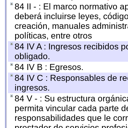
84 II - : El marco normativo a
deberá incluirse leyes, códig
creación, manuales administrat
políticas, entre otros
84 IV A : Ingresos recibidos p
obligado.
84 IV B : Egresos.
84 IV C : Responsables de reci
ingresos.
84 V - : Su estructura orgáni
permita vincular cada parte de
responsabilidades que le cor
prestador de servicios profes