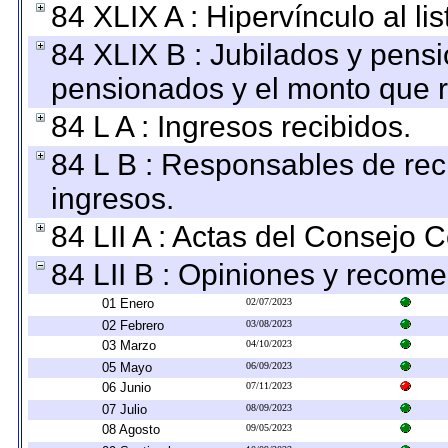
84 XLIX A : Hipervínculo al l
84 XLIX B : Jubilados y pensi
pensionados y el monto que 
84 L A : Ingresos recibidos.
84 L B : Responsables de recib
ingresos.
84 LII A : Actas del Consejo C
84 LII B : Opiniones y recom
01 Enero
02/07/2023
02 Febrero
03/08/2023
03 Marzo
04/10/2023
05 Mayo
06/09/2023
06 Junio
07/11/2023
07 Julio
08/09/2023
08 Agosto
09/05/2023