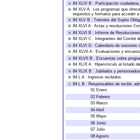
84 XLIV B : Participación ciudadana
84 XLV A : Los programas que ofrecen
requisitos y formatos para acceder 
84 XLV B : Trámites del Sujeto Obli
84 XLVI A : Actas y resoluciones Co
84 XLVI B : Informe de Resoluciones
84 XLVI C : Integrantes del Comité d
84 XLVI D : Calendario de sesiones o
84 XLVII A : Evaluaciones y encuest
84 XLVII B : Encuestas sobre progr
84 XLIX A : Hipervínculo al listado d
84 XLIX B : Jubilados y pensionados
84 L A : Ingresos recibidos.
84 L B : Responsables de recibir, adm
01 Enero
02 Febrero
03 Marzo
04 Abril
05 Mayo
06 Junio
07 Julio
08 Agosto