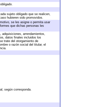
 obligado.
cada sujeto obligado que se realicen,
 caso hubieren sido promovidos.
 motivo, se les asigne o permita usar
informes que dichas personas les
a, adquisiciones, arrendamientos,
s, datos finales incluidos los
e trate del otorgamiento de
bre o razón social del titular, el
ncia.
tal, según corresponda.