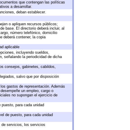
 documentos que contengan las políticas
ivos a desarrollar.
unciones, deban establecer.
nejen o apliquen recursos públicos;
e base. El directorio deberá incluir, al
argo, número telefónico, domicilio
ue deberá contener, la copia
ad aplicable
epciones, incluyendo sueldos,
, señalando la periodicidad de dicha
sos consejos, gabinetes, cabildos,
legiados, salvo que por disposición
o los gastos de representación. Además
ue desempeñe un empleo, cargo o
ciales no supongan el ejercicio de
de puesto, para cada unidad
ivel de puesto, para cada unidad
de servicios, los servicios