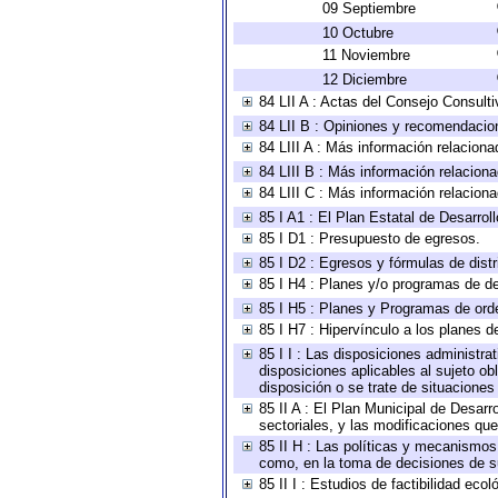
09 Septiembre
10 Octubre
11 Noviembre
12 Diciembre
84 LII A : Actas del Consejo Consulti
84 LII B : Opiniones y recomendacio
84 LIII A : Más información relaciona
84 LIII B : Más información relacion
84 LIII C : Más información relacion
85 I A1 : El Plan Estatal de Desarro
85 I D1 : Presupuesto de egresos.
85 I D2 : Egresos y fórmulas de distr
85 I H4 : Planes y/o programas de de
85 I H5 : Planes y Programas de orden
85 I H7 : Hipervínculo a los planes d
85 I I : Las disposiciones administra
disposiciones aplicables al sujeto o
disposición o se trate de situacione
85 II A : El Plan Municipal de Desar
sectoriales, y las modificaciones q
85 II H : Las políticas y mecanismos
como, en la toma de decisiones de s
85 II I : Estudios de factibilidad ecol