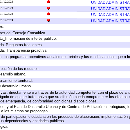
01/12/2024
UNIDAD ADMINISTRA
01/12/2024
UNIDAD ADMINISTRA
01/12/2024
UNIDAD ADMINISTRA
01/12/2024
UNIDAD ADMINISTRA
vo.
nes del Consejo Consultivo.
da_Información de interés público.
ada_Preguntas frecuentes.
ada. Transparencia proactiva.
llo, los programas operativos anuales sectoriales y las modificaciones que a
ibución de los recursos.
sarrollo urbano.
amiento territorial.
e desarrollo urbano.
tivas, directamente o a través de la autoridad competente, con el plazo de an
bligado de que se trate, salvo que su difusión pueda comprometer los efectos 
s de emergencia, de conformidad con dichas disposiciones.
rollo, y el Plan de Desarrollo Urbano y de Centros de Población estratégicos, 
ue a los mismos se propongan.
 de participación ciudadana en los procesos de elaboración, implementación y
us dependencias y entidades públicas.
ógica.