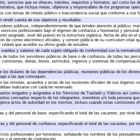
ión, servicios que se ofrecen, trámites, requisitos y formatos, así como los
trativa, que incluya metas, objetivos y responsables de los programas operat
ados con temas de interés público o trascendencia social que conforme a sus f
n rendir cuenta de sus objetivos y resultados.
ervidores públicos, independientemente de que brinden atención al público; ma
 servicios profesionales bajo el régimen de confianza u honorarios y personal d
o asignado, nivel del puesto en la estructura orgánica, fecha de alta en el c
ión de correo electrónico oficiales, y versión pública de su currículum vitae q
 y cédula que acredite su ultimo grado de estudios.
e sueldos y salarios de cada sujeto obligado de conformidad con la normativid
ta de todos los servidores públicos de base o de confianza, de todas las perc
s, comisiones, dietas, bonos, estímulos, ingresos y sistemas de compensación
e los titulares de las dependencias públicas, reuniones públicas de los diver
bajo a las que convoquen.
 en las minutas, acuerdos y actas de las reuniones oficiales de sus órganos co
deban realizarse con carácter reservado.
 gastos erogados y asignados a los Servicios de Traslado y Viáticos así com
 a estos conceptos respecto de los integrantes, miembros y/o toda persona q
ejerza actos de autoridad en los mismos, incluso cuando estas comisiones ofi
as y del personal de base, especificando el total de las vacantes, por nivel 
as y del personal de confianza, especificando el total de las vacantes, por n
icios profesionales por honorarios, señalando los nombres de los prestadores 
os y el periodo de contratación.