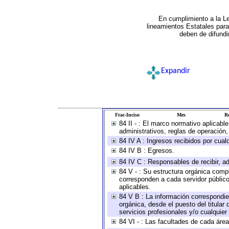
En cumplimiento a la L
lineamientos Estatales par
deben de difundi
Expandir
Frac-Inciso
Mes
Re
84 II - : El marco normativo aplicabl
administrativos, reglas de operación, c
84 IV A : Ingresos recibidos por cual
84 IV B : Egresos.
84 IV C : Responsables de recibir, ad
84 V - : Su estructura orgánica compl
corresponden a cada servidor público
aplicables.
84 V B : La información correspondien
orgánica, desde el puesto del titular
servicios profesionales y/o cualquier 
84 VI - : Las facultades de cada área