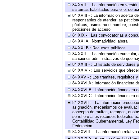
84 XVII - : La información en versión
sistemas habilitados para ello, de ac
84 XVIII - : La información acerca de
responsables de atender las peticion
públicos; asimismo el nombre, puesto,
peticiones de acceso
84 XIX - : Las convocatorias a concu
84 XXI A : Normatividad laboral.
84 XXI B : Recursos públicos.
84 XXII - : La información curricular,
sanciones administrativas de que hay
84 XXIII - : El listado de servidores
84 XXIV - : Los servicios que ofrecen
84 XXV - : Los trámites, requisitos 
84 XXVI A : Información financiera d
84 XXVI B : Información financiera d
84 XXVI C : Información financiera d
84 XXVII - : La información presupue
asignación, mecanismos de evaluación
concepto de multas, recargos, cuotas
se refiere a los recursos federales t
Contabilidad Gubernamental, Ley Fed
Federación.
84 XXVIII - : La información relativa
84 XXIX A : Programa Anual de Comun