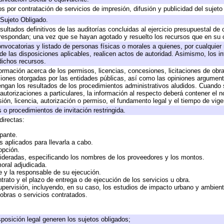
 por contratación de servicios de impresión, difusión y publicidad del sujeto
 Sujeto Obligado.
sultados definitivos de las auditorías concluidas al ejercicio presupuestal de 
rrespondan; una vez que se hayan agotado y resuelto los recursos que en su
onvocatorias y listado de personas físicas o morales a quienes, por cualquier
 de las disposiciones aplicables, realicen actos de autoridad. Asimismo, los 
dichos recursos.
formación acerca de los permisos, licencias, concesiones, licitaciones de obr
ciones otorgadas por las entidades públicas, así como las opiniones argumento
gan los resultados de los procedimientos administrativos aludidos. Cuando s
utorizaciones a particulares, la información al respecto deberá contener el nom
ión, licencia, autorización o permiso, el fundamento legal y el tiempo de vige
 o procedimientos de invitación restringida.
directas:
ipante.
 aplicados para llevarla a cabo.
 opción.
sideradas, especificando los nombres de los proveedores y los montos.
moral adjudicada.
te y la responsable de su ejecución.
trato y el plazo de entrega o de ejecución de los servicios u obra.
upervisión, incluyendo, en su caso, los estudios de impacto urbano y ambien
obras o servicios contratados.
posición legal generen los sujetos obligados;