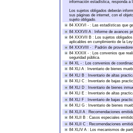
información estadística, responda a 
Los sujetos obligados deberán inform
sus páginas de internet, con el obje
sujeto obligado.
84 XXXVI - : Las estadísticas que g
84 XXXVII A : Informe de avances pr
84 XXXVII B : Los sujetos obligados 
aplicables en cumplimiento de la Le
84 XXXVIII - : Padrón de proveedores
84 XXXIX - : Los convenios que reali
seguridad pública.
84 XL - : Los convenios de coordinac
84 XLI A : Inventario de bienes mueb
84 XLI B : Inventario de altas pract
84 XLI C : Inventario de bajas pract
84 XLI D : Inventario de bienes inmu
84 XLI E : Inventario de altas pract
84 XLI F : Inventario de bajas pract
84 XLI G : Inventario de bienes mue
84 XLII A : Recomendaciones emitid
84 XLII B : Casos especiales emitid
84 XLII C : Recomendaciones emitid
84 XLIV A : Los mecanismos de parti