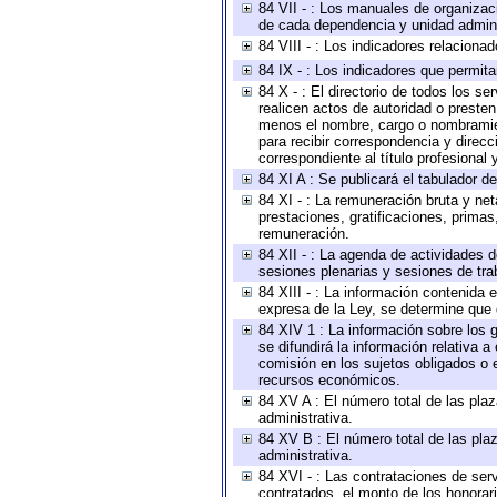
84 VII - : Los manuales de organizac
de cada dependencia y unidad adminis
84 VIII - : Los indicadores relacion
84 IX - : Los indicadores que permita
84 X - : El directorio de todos los s
realicen actos de autoridad o presten
menos el nombre, cargo o nombramient
para recibir correspondencia y direcc
correspondiente al título profesional
84 XI A : Se publicará el tabulador d
84 XI - : La remuneración bruta y ne
prestaciones, gratificaciones, prima
remuneración.
84 XII - : La agenda de actividades d
sesiones plenarias y sesiones de tra
84 XIII - : La información contenida
expresa de la Ley, se determine que 
84 XIV 1 : La información sobre los
se difundirá la información relativa
comisión en los sujetos obligados o 
recursos económicos.
84 XV A : El número total de las plaz
administrativa.
84 XV B : El número total de las plaz
administrativa.
84 XVI - : Las contrataciones de serv
contratados, el monto de los honorari