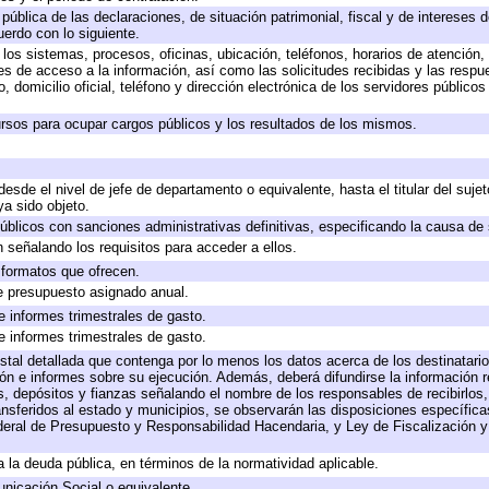
 pública de las declaraciones, de situación patrimonial, fiscal y de intereses d
uerdo con lo siguiente.
 los sistemas, procesos, oficinas, ubicación, teléfonos, horarios de atención,
es de acceso a la información, así como las solicitudes recibidas y las respu
 domicilio oficial, teléfono y dirección electrónica de los servidores público
rsos para ocupar cargos públicos y los resultados de los mismos.
 desde el nivel de jefe de departamento o equivalente, hasta el titular del suj
a sido objeto.
 públicos con sanciones administrativas definitivas, especificando la causa de 
 señalando los requisitos para acceder a ellos.
y formatos que ofrecen.
e presupuesto asignado anual.
e informes trimestrales de gasto.
e informes trimestrales de gasto.
stal detallada que contenga por lo menos los datos acerca de los destinatario
 e informes sobre su ejecución. Además, deberá difundirse la información re
, depósitos y fianzas señalando el nombre de los responsables de recibirlos, 
ransferidos al estado y municipios, se observarán las disposiciones específic
eral de Presupuesto y Responsabilidad Hacendaria, y Ley de Fiscalización y
 a la deuda pública, en términos de la normatividad aplicable.
icación Social o equivalente.