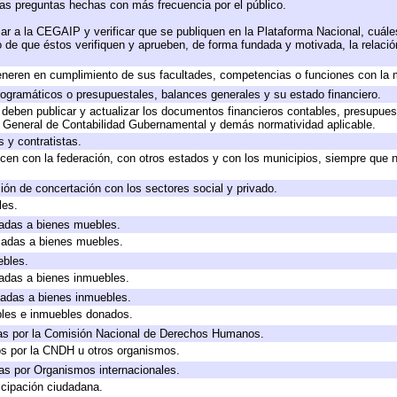
las preguntas hechas con más frecuencia por el público.
ar a la CEGAIP y verificar que se publiquen en la Plataforma Nacional, cuále
to de que éstos verifiquen y aprueben, de forma fundada y motivada, la relaci
eneren en cumplimiento de sus facultades, competencias o funciones con la 
ogramáticos o presupuestales, balances generales y su estado financiero.
deben publicar y actualizar los documentos financieros contables, presupues
y General de Contabilidad Gubernamental y demás normatividad aplicable.
 y contratistas.
cen con la federación, con otros estados y con los municipios, siempre que 
ión de concertación con los sectores social y privado.
les.
icadas a bienes muebles.
icadas a bienes muebles.
ebles.
icadas a bienes inmuebles.
icadas a bienes inmuebles.
bles e inmuebles donados.
as por la Comisión Nacional de Derechos Humanos.
os por la CNDH u otros organismos.
as por Organismos internacionales.
cipación ciudadana.