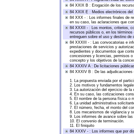
84 XXIX B : Erogación de los recursos
84 XXIX E : Medios electrónicos del
84 XXX - : Los informes finales de re
en su caso, las aclaraciones que co
84 XXXII - : Los montos, criterios, c
recursos públicos o, en los términos
entreguen sobre el uso y destino de 
84 XXXIII - : Las convocatorias e in
prestaciones de servicios y autoriza
expedientes y documentos que conten
concesiones y licencias, permisos o a
concepto y los objetivos de la conces
84 XXXIV A : De licitaciones públicas
84 XXXIV B : De las adjudicaciones 
1. La propuesta enviada por el partic
2. Los motivos y fundamentos legales
3. La autorización del ejercicio de la
4. En su caso, las cotizaciones con
5. El nombre de la persona física o 
6. La unidad administrativa solicitan
7. El número, fecha, el monto del con
8. Los mecanismos de vigilancia y s
9. Los informes de avance sobre las 
10. El convenio de terminación.
11. El finiquito
84 XXXV - : Los informes que por dis