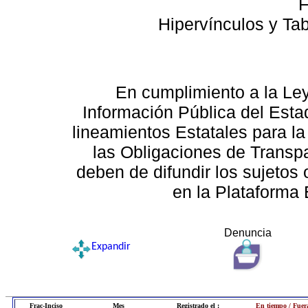
F
Hipervínculos y Ta
En cumplimiento a la Le
Información Pública del Esta
lineamientos Estatales para la
las Obligaciones de Transp
deben de difundir los sujetos 
en la Plataforma 
Denuncia
Expandir
Frac-Inciso
Mes
Registrado el :
En tiempo / Fuer