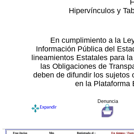
F
Hipervínculos y Ta
En cumplimiento a la Le
Información Pública del Esta
lineamientos Estatales para la
las Obligaciones de Transp
deben de difundir los sujetos 
en la Plataforma 
Denuncia
Expandir
Frac-Inciso
Mes
Registrado el :
En tiempo / Fuer