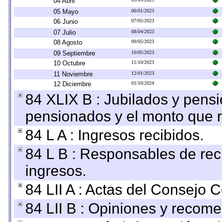
04 Abril
05 Mayo
06/01/2023
06 Junio
07/05/2023
07 Julio
08/04/2023
08 Agosto
09/05/2023
09 Septiembre
10/05/2023
10 Octubre
11/10/2023
11 Noviembre
12/01/2023
12 Diciembre
01/10/2024
84 XLIX B : Jubilados y pensi
pensionados y el monto que 
84 L A : Ingresos recibidos.
84 L B : Responsables de recib
ingresos.
84 LII A : Actas del Consejo C
84 LII B : Opiniones y recom