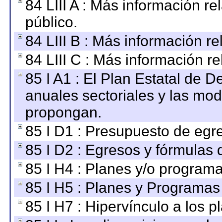
84 LIII A : Más información r
público.
84 LIII B : Más información r
84 LIII C : Más información r
85 I A1 : El Plan Estatal de D
anuales sectoriales y las mo
propongan.
85 I D1 : Presupuesto de egr
85 I D2 : Egresos y fórmulas d
85 I H4 : Planes y/o programa
85 I H5 : Planes y Programas 
85 I H7 : Hipervínculo a los 