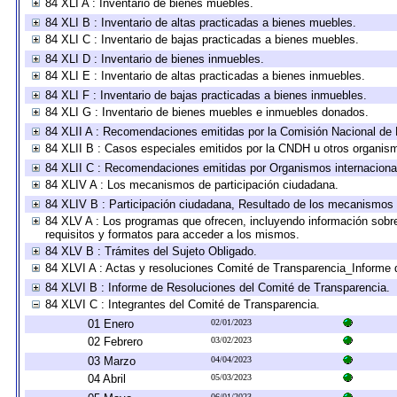
84 XLI A : Inventario de bienes muebles.
84 XLI B : Inventario de altas practicadas a bienes muebles.
84 XLI C : Inventario de bajas practicadas a bienes muebles.
84 XLI D : Inventario de bienes inmuebles.
84 XLI E : Inventario de altas practicadas a bienes inmuebles.
84 XLI F : Inventario de bajas practicadas a bienes inmuebles.
84 XLI G : Inventario de bienes muebles e inmuebles donados.
84 XLII A : Recomendaciones emitidas por la Comisión Nacional d
84 XLII B : Casos especiales emitidos por la CNDH u otros organis
84 XLII C : Recomendaciones emitidas por Organismos internaciona
84 XLIV A : Los mecanismos de participación ciudadana.
84 XLIV B : Participación ciudadana, Resultado de los mecanismos d
84 XLV A : Los programas que ofrecen, incluyendo información sobre 
requisitos y formatos para acceder a los mismos.
84 XLV B : Trámites del Sujeto Obligado.
84 XLVI A : Actas y resoluciones Comité de Transparencia_Informe 
84 XLVI B : Informe de Resoluciones del Comité de Transparencia.
84 XLVI C : Integrantes del Comité de Transparencia.
01 Enero
02/01/2023
02 Febrero
03/02/2023
03 Marzo
04/04/2023
04 Abril
05/03/2023
06/01/2023