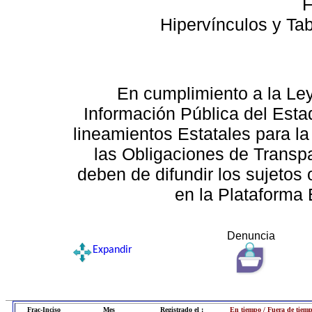
F
Hipervínculos y Ta
En cumplimiento a la Le
Información Pública del Esta
lineamientos Estatales para la
las Obligaciones de Transp
deben de difundir los sujetos 
en la Plataforma 
Denuncia
Expandir
Frac-Inciso
Mes
Registrado el :
En tiempo / Fuera de tiem