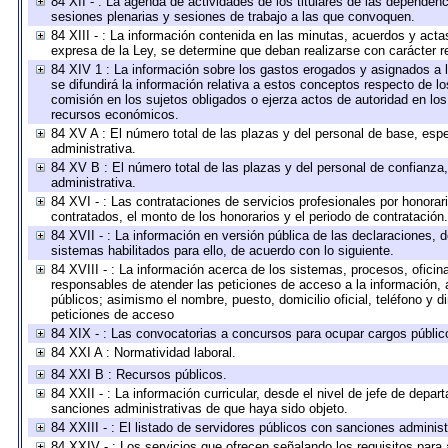
84 XII - : La agenda de actividades de los titulares de las dependen
sesiones plenarias y sesiones de trabajo a las que convoquen.
84 XIII - : La información contenida en las minutas, acuerdos y acta
expresa de la Ley, se determine que deban realizarse con carácter r
84 XIV 1 : La información sobre los gastos erogados y asignados a 
se difundirá la información relativa a estos conceptos respecto de
comisión en los sujetos obligados o ejerza actos de autoridad en lo
recursos económicos.
84 XV A : El número total de las plazas y del personal de base, espe
administrativa.
84 XV B : El número total de las plazas y del personal de confianza,
administrativa.
84 XVI - : Las contrataciones de servicios profesionales por honorar
contratados, el monto de los honorarios y el periodo de contratación.
84 XVII - : La información en versión pública de las declaraciones, de
sistemas habilitados para ello, de acuerdo con lo siguiente.
84 XVIII - : La información acerca de los sistemas, procesos, oficina
responsables de atender las peticiones de acceso a la información, 
públicos; asimismo el nombre, puesto, domicilio oficial, teléfono y d
peticiones de acceso
84 XIX - : Las convocatorias a concursos para ocupar cargos públic
84 XXI A : Normatividad laboral.
84 XXI B : Recursos públicos.
84 XXII - : La información curricular, desde el nivel de jefe de depar
sanciones administrativas de que haya sido objeto.
84 XXIII - : El listado de servidores públicos con sanciones administ
84 XXIV - : Los servicios que ofrecen señalando los requisitos para 