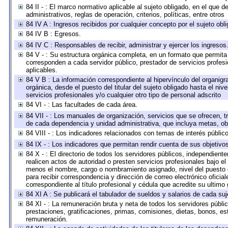
84 II - : El marco normativo aplicable al sujeto obligado, en el que
administrativos, reglas de operación, criterios, políticas, entre otros
84 IV A : Ingresos recibidos por cualquier concepto por el sujeto obl
84 IV B : Egresos.
84 IV C : Responsables de recibir, administrar y ejercer los ingresos
84 V - : Su estructura orgánica completa, en un formato que permita 
corresponden a cada servidor público, prestador de servicios profes
aplicables.
84 V B : La información correspondiente al hipervínculo del organigra
orgánica, desde el puesto del titular del sujeto obligado hasta el ni
servicios profesionales y/o cualquier otro tipo de personal adscrito
84 VI - : Las facultades de cada área.
84 VII - : Los manuales de organización, servicios que se ofrecen, 
de cada dependencia y unidad administrativa, que incluya metas, obj
84 VIII - : Los indicadores relacionados con temas de interés públi
84 IX - : Los indicadores que permitan rendir cuenta de sus objetivo
84 X - : El directorio de todos los servidores públicos, independien
realicen actos de autoridad o presten servicios profesionales bajo el
menos el nombre, cargo o nombramiento asignado, nivel del puesto en
para recibir correspondencia y dirección de correo electrónico oficia
correspondiente al título profesional y cédula que acredite su ultimo
84 XI A : Se publicará el tabulador de sueldos y salarios de cada su
84 XI - : La remuneración bruta y neta de todos los servidores públ
prestaciones, gratificaciones, primas, comisiones, dietas, bonos, e
remuneración.