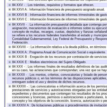
84 XXV - : Los trámites, requisitos y formatos que ofrecen.
84 XXVI A : Información financiera de presupuesto asignado anual.
84 XXVI B : Información financiera de informes trimestrales de gast
84 XXVI C : Información financiera de informes trimestrales de gast
84 XXVII - : La información presupuestal detallada que contenga por 
asignación, mecanismos de evaluación e informes sobre su ejecución
concepto de multas, recargos, cuotas, depósitos y fianzas señalando 
se refiere a los recursos federales transferidos al estado y municip
Contabilidad Gubernamental, Ley Federal de Presupuesto y Responsa
Federación.
84 XXVIII - : La información relativa a la deuda pública, en términos
84 XXIX A : Programa Anual de Comunicación Social o equivalente.
84 XXIX B : Erogación de los recursos por contratación de servicios 
84 XXIX E : Medios electrónicos del Sujeto Obligado.
84 XXX - : Los informes finales de resultados definitivos de las audi
en su caso, las aclaraciones que correspondan; una vez que se hay
84 XXXII - : Los montos, criterios, convocatorias y listado de perso
recursos públicos o, en los términos de las disposiciones aplicable
entreguen sobre el uso y destino de dichos recursos.
84 XXXIII - : Las convocatorias e información acerca de los permisos
prestaciones de servicios y autorizaciones otorgadas por las entida
expedientes y documentos que contengan los resultados de los proce
concesiones y licencias, permisos o autorizaciones a particulares, la
concepto y los objetivos de la concesión, licencia, autorización o pe
84 XXXIV A : De licitaciones públicas o procedimientos de invitación 