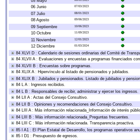
05 Mayo
06 Junio
07/03/2023
07 Julio
08/01/2023
08 Agosto
09/06/2023
09 Septiembre
10/06/2023
10 Octubre
11/09/2023
11 Noviembre
12/01/2023
12 Diciembre
01/03/2024
84 XLVI D : Calendario de sesiones ordinarias del Comité de Transp
84 XLVII A : Evaluaciones y encuestas a programas financiados con
84 XLVII B : Encuestas sobre programas.
84 XLIX A : Hipervínculo al listado de pensionados y jubilados.
84 XLIX B : Jubilados y pensionados. Listado de jubilados y pensio
84 L A : Ingresos recibidos.
84 L B : Responsables de recibir, administrar y ejercer los ingresos.
84 LII A : Actas del Consejo Consultivo.
84 LII B : Opiniones y recomendaciones del Consejo Consultivo.
84 LIII A : Más información relacionada_Información de interés públi
84 LIII B : Más información relacionada_Preguntas frecuentes.
84 LIII C : Más información relacionada. Transparencia proactiva.
85 I A1 : El Plan Estatal de Desarrollo, los programas operativos a
85 I D1 : Presupuesto de egresos.