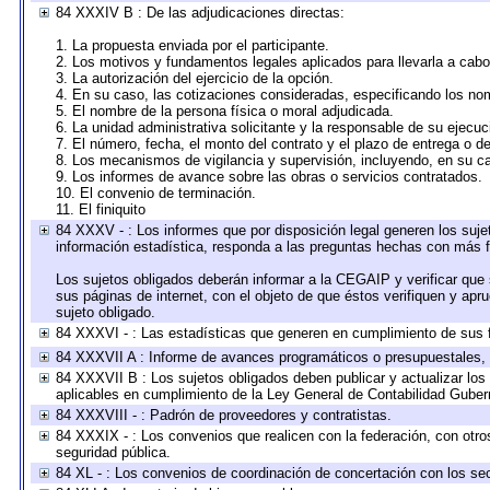
84 XXXIV B : De las adjudicaciones directas:
1. La propuesta enviada por el participante.
2. Los motivos y fundamentos legales aplicados para llevarla a cabo
3. La autorización del ejercicio de la opción.
4. En su caso, las cotizaciones consideradas, especificando los no
5. El nombre de la persona física o moral adjudicada.
6. La unidad administrativa solicitante y la responsable de su ejecuc
7. El número, fecha, el monto del contrato y el plazo de entrega o de
8. Los mecanismos de vigilancia y supervisión, incluyendo, en su c
9. Los informes de avance sobre las obras o servicios contratados.
10. El convenio de terminación.
11. El finiquito
84 XXXV - : Los informes que por disposición legal generen los suje
información estadística, responda a las preguntas hechas con más fr
Los sujetos obligados deberán informar a la CEGAIP y verificar que 
sus páginas de internet, con el objeto de que éstos verifiquen y apr
sujeto obligado.
84 XXXVI - : Las estadísticas que generen en cumplimiento de sus 
84 XXXVII A : Informe de avances programáticos o presupuestales, 
84 XXXVII B : Los sujetos obligados deben publicar y actualizar lo
aplicables en cumplimiento de la Ley General de Contabilidad Gube
84 XXXVIII - : Padrón de proveedores y contratistas.
84 XXXIX - : Los convenios que realicen con la federación, con otr
seguridad pública.
84 XL - : Los convenios de coordinación de concertación con los sec