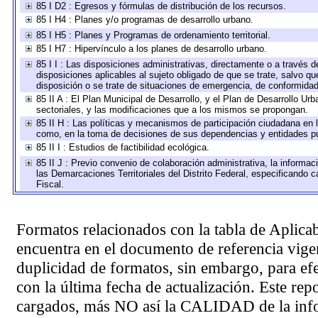
85 I D2 : Egresos y fórmulas de distribución de los recursos.
85 I H4 : Planes y/o programas de desarrollo urbano.
85 I H5 : Planes y Programas de ordenamiento territorial.
85 I H7 : Hipervínculo a los planes de desarrollo urbano.
85 I I : Las disposiciones administrativas, directamente o a través 
disposiciones aplicables al sujeto obligado de que se trate, salvo q
disposición o se trate de situaciones de emergencia, de conformida
85 II A : El Plan Municipal de Desarrollo, y el Plan de Desarrollo U
sectoriales, y las modificaciones que a los mismos se propongan.
85 II H : Las políticas y mecanismos de participación ciudadana en 
como, en la toma de decisiones de sus dependencias y entidades pú
85 II I : Estudios de factibilidad ecológica.
85 II J : Previo convenio de colaboración administrativa, la informac
las Demarcaciones Territoriales del Distrito Federal, especificando
Fiscal.
Formatos relacionados con la tabla de Aplica
encuentra en el
documento de referencia
vigen
duplicidad de formatos, sin embargo, para ef
con la última fecha de actualización. Este rep
cargados, más NO así la CALIDAD de la info