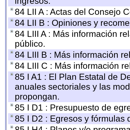
ingresos.
84 LII A : Actas del Consejo C
84 LII B : Opiniones y recom
84 LIII A : Más información r
público.
84 LIII B : Más información r
84 LIII C : Más información r
85 I A1 : El Plan Estatal de D
anuales sectoriales y las mo
propongan.
85 I D1 : Presupuesto de egr
85 I D2 : Egresos y fórmulas d
85 I H4 : Planes y/o programa