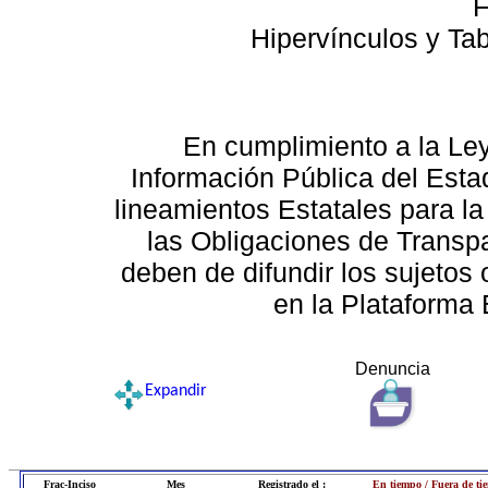
F
Hipervínculos y Ta
En cumplimiento a la Le
Información Pública del Esta
lineamientos Estatales para la
las Obligaciones de Transp
deben de difundir los sujetos 
en la Plataforma 
Denuncia
Expandir
Frac-Inciso
Mes
Registrado el :
En tiempo / Fuera de ti