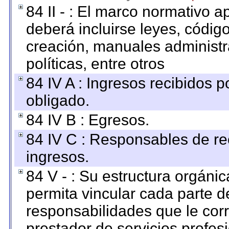
84 II - : El marco normativo a
deberá incluirse leyes, códig
creación, manuales administrat
políticas, entre otros
84 IV A : Ingresos recibidos p
obligado.
84 IV B : Egresos.
84 IV C : Responsables de reci
ingresos.
84 V - : Su estructura orgáni
permita vincular cada parte de
responsabilidades que le cor
prestador de servicios profes