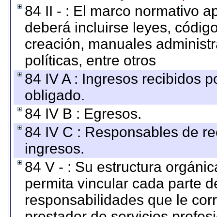
84 II - : El marco normativo a
deberá incluirse leyes, códig
creación, manuales administrat
políticas, entre otros
84 IV A : Ingresos recibidos p
obligado.
84 IV B : Egresos.
84 IV C : Responsables de reci
ingresos.
84 V - : Su estructura orgáni
permita vincular cada parte de
responsabilidades que le cor
prestador de servicios profes