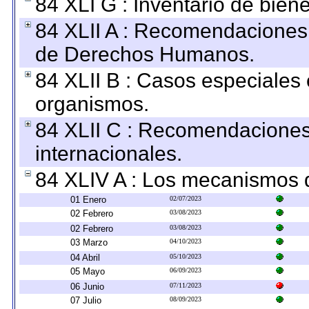
84 XLI G : Inventario de bie
84 XLII A : Recomendaciones 
de Derechos Humanos.
84 XLII B : Casos especiales
organismos.
84 XLII C : Recomendaciones
internacionales.
84 XLIV A : Los mecanismos d
01 Enero
02/07/2023
02 Febrero
03/08/2023
02 Febrero
03/08/2023
03 Marzo
04/10/2023
04 Abril
05/10/2023
05 Mayo
06/09/2023
06 Junio
07/11/2023
07 Julio
08/09/2023