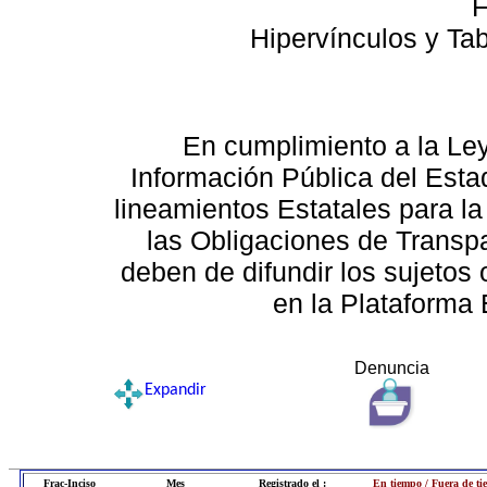
F
Hipervínculos y Ta
En cumplimiento a la Le
Información Pública del Esta
lineamientos Estatales para la
las Obligaciones de Transp
deben de difundir los sujetos 
en la Plataforma 
Denuncia
Expandir
Frac-Inciso
Mes
Registrado el :
En tiempo / Fuera de t