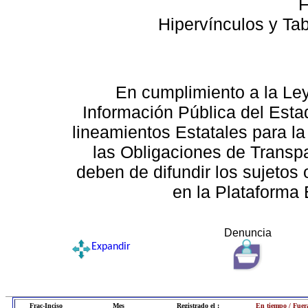
F
Hipervínculos y Ta
En cumplimiento a la Le
Información Pública del Esta
lineamientos Estatales para la
las Obligaciones de Transp
deben de difundir los sujetos 
en la Plataforma 
Denuncia
Expandir
Frac-Inciso
Mes
Registrado el :
En tiempo / Fuer