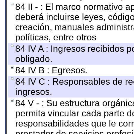
84 II - : El marco normativo a
deberá incluirse leyes, códig
creación, manuales administrat
políticas, entre otros
84 IV A : Ingresos recibidos p
obligado.
84 IV B : Egresos.
84 IV C : Responsables de reci
ingresos.
84 V - : Su estructura orgáni
permita vincular cada parte de
responsabilidades que le cor
prestador de servicios profes