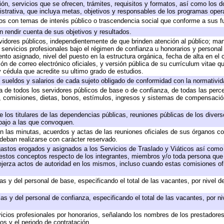
ión, servicios que se ofrecen, trámites, requisitos y formatos, así como los
trativa, que incluya metas, objetivos y responsables de los programas operat
ados con temas de interés público o trascendencia social que conforme a sus f
n rendir cuenta de sus objetivos y resultados.
ervidores públicos, independientemente de que brinden atención al público; ma
 servicios profesionales bajo el régimen de confianza u honorarios y personal d
o asignado, nivel del puesto en la estructura orgánica, fecha de alta en el c
ión de correo electrónico oficiales, y versión pública de su currículum vitae q
 y cédula que acredite su ultimo grado de estudios.
e sueldos y salarios de cada sujeto obligado de conformidad con la normativid
ta de todos los servidores públicos de base o de confianza, de todas las perc
s, comisiones, dietas, bonos, estímulos, ingresos y sistemas de compensación
e los titulares de las dependencias públicas, reuniones públicas de los diver
bajo a las que convoquen.
 en las minutas, acuerdos y actas de las reuniones oficiales de sus órganos co
deban realizarse con carácter reservado.
 gastos erogados y asignados a los Servicios de Traslado y Viáticos así com
 a estos conceptos respecto de los integrantes, miembros y/o toda persona q
ejerza actos de autoridad en los mismos, incluso cuando estas comisiones ofi
as y del personal de base, especificando el total de las vacantes, por nivel 
as y del personal de confianza, especificando el total de las vacantes, por n
icios profesionales por honorarios, señalando los nombres de los prestadores 
os y el periodo de contratación.