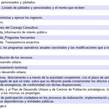
e pensionados y jubilados.
. Listado de jubilados y pensionados y el monto que reciben
inistrar y ejercer los ingresos.
vo.
nes del Consejo Consultivo.
da_Información de interés público.
ada_Preguntas frecuentes.
ada. Transparencia proactiva.
llo, los programas operativos anuales sectoriales y las modificaciones que a
ibución de los recursos.
sarrollo urbano.
amiento territorial.
e desarrollo urbano.
tivas, directamente o a través de la autoridad competente, con el plazo de an
bligado de que se trate, salvo que su difusión pueda comprometer los efectos 
s de emergencia, de conformidad con dichas disposiciones.
rollo, y el Plan de Desarrollo Urbano y de Centros de Población estratégicos, 
ue a los mismos se propongan.
 de participación ciudadana en los procesos de elaboración, implementación y
us dependencias y entidades públicas.
ógica.