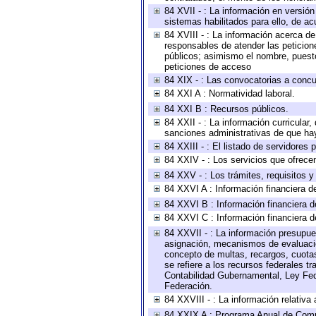
84 XVII - : La información en versión
sistemas habilitados para ello, de ac
84 XVIII - : La información acerca de
responsables de atender las peticion
públicos; asimismo el nombre, puesto,
peticiones de acceso
84 XIX - : Las convocatorias a concu
84 XXI A : Normatividad laboral.
84 XXI B : Recursos públicos.
84 XXII - : La información curricular,
sanciones administrativas de que hay
84 XXIII - : El listado de servidores
84 XXIV - : Los servicios que ofrecen
84 XXV - : Los trámites, requisitos 
84 XXVI A : Información financiera d
84 XXVI B : Información financiera d
84 XXVI C : Información financiera d
84 XXVII - : La información presupue
asignación, mecanismos de evaluación
concepto de multas, recargos, cuotas
se refiere a los recursos federales t
Contabilidad Gubernamental, Ley Fed
Federación.
84 XXVIII - : La información relativa
84 XXIX A : Programa Anual de Comun