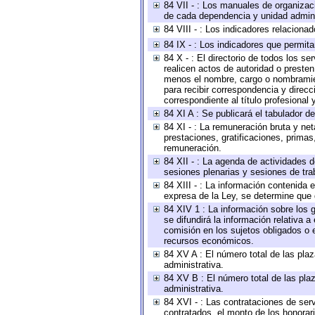
84 VII - : Los manuales de organizac
de cada dependencia y unidad adminis
84 VIII - : Los indicadores relacion
84 IX - : Los indicadores que permita
84 X - : El directorio de todos los s
realicen actos de autoridad o presten
menos el nombre, cargo o nombramient
para recibir correspondencia y direcc
correspondiente al título profesional
84 XI A : Se publicará el tabulador d
84 XI - : La remuneración bruta y ne
prestaciones, gratificaciones, prima
remuneración.
84 XII - : La agenda de actividades d
sesiones plenarias y sesiones de tra
84 XIII - : La información contenida
expresa de la Ley, se determine que 
84 XIV 1 : La información sobre los
se difundirá la información relativa
comisión en los sujetos obligados o 
recursos económicos.
84 XV A : El número total de las plaz
administrativa.
84 XV B : El número total de las plaz
administrativa.
84 XVI - : Las contrataciones de serv
contratados, el monto de los honorari