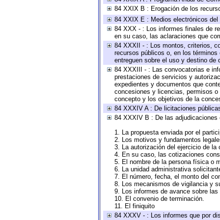
84 XXIX B : Erogación de los recursos
84 XXIX E : Medios electrónicos del
84 XXX - : Los informes finales de re
en su caso, las aclaraciones que co
84 XXXII - : Los montos, criterios, c
recursos públicos o, en los términos
entreguen sobre el uso y destino de 
84 XXXIII - : Las convocatorias e in
prestaciones de servicios y autoriza
expedientes y documentos que conten
concesiones y licencias, permisos o a
concepto y los objetivos de la conces
84 XXXIV A : De licitaciones públicas
84 XXXIV B : De las adjudicaciones 
1. La propuesta enviada por el partic
2. Los motivos y fundamentos legales
3. La autorización del ejercicio de la
4. En su caso, las cotizaciones con
5. El nombre de la persona física o 
6. La unidad administrativa solicitan
7. El número, fecha, el monto del con
8. Los mecanismos de vigilancia y s
9. Los informes de avance sobre las 
10. El convenio de terminación.
11. El finiquito
84 XXXV - : Los informes que por dis