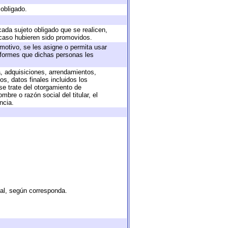
 obligado.
cada sujeto obligado que se realicen,
 caso hubieren sido promovidos.
 motivo, se les asigne o permita usar
informes que dichas personas les
a, adquisiciones, arrendamientos,
s, datos finales incluidos los
e trate del otorgamiento de
bre o razón social del titular, el
ncia.
tal, según corresponda.