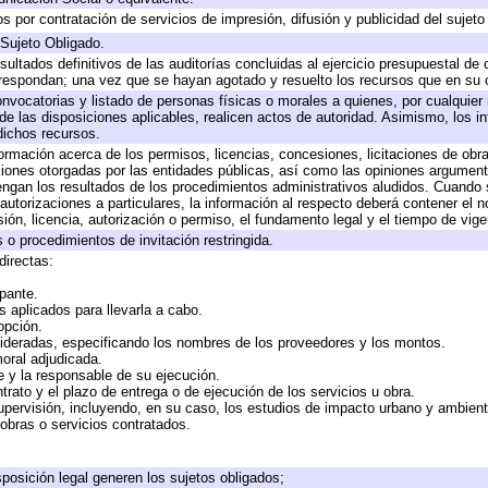
 por contratación de servicios de impresión, difusión y publicidad del sujeto
 Sujeto Obligado.
sultados definitivos de las auditorías concluidas al ejercicio presupuestal de 
rrespondan; una vez que se hayan agotado y resuelto los recursos que en su
onvocatorias y listado de personas físicas o morales a quienes, por cualquier
 de las disposiciones aplicables, realicen actos de autoridad. Asimismo, los 
dichos recursos.
formación acerca de los permisos, licencias, concesiones, licitaciones de obr
ciones otorgadas por las entidades públicas, así como las opiniones argumento
gan los resultados de los procedimientos administrativos aludidos. Cuando s
utorizaciones a particulares, la información al respecto deberá contener el nom
ión, licencia, autorización o permiso, el fundamento legal y el tiempo de vige
 o procedimientos de invitación restringida.
directas:
ipante.
 aplicados para llevarla a cabo.
 opción.
sideradas, especificando los nombres de los proveedores y los montos.
moral adjudicada.
te y la responsable de su ejecución.
trato y el plazo de entrega o de ejecución de los servicios u obra.
upervisión, incluyendo, en su caso, los estudios de impacto urbano y ambien
obras o servicios contratados.
posición legal generen los sujetos obligados;