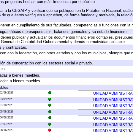
las preguntas hechas con más frecuencia por el público.
ar a la CEGAIP y verificar que se publiquen en la Plataforma Nacional, cuále
to de que éstos verifiquen y aprueben, de forma fundada y motivada, la relaci
eneren en cumplimiento de sus facultades, competencias o funciones con la 
ogramáticos o presupuestales, balances generales y su estado financiero.
deben publicar y actualizar los documentos financieros contables, presupues
y General de Contabilidad Gubernamental y demás normatividad aplicable.
 y contratistas.
cen con la federación, con otros estados y con los municipios, siempre que 
ión de concertación con los sectores social y privado.
les.
icadas a bienes muebles.
icadas a bienes muebles.
ebles.
02/09/2023
UNIDAD ADMINISTRA
03/09/2023
UNIDAD ADMINISTRA
04/10/2023
UNIDAD ADMINISTRA
05/09/2023
UNIDAD ADMINISTRA
06/06/2023
UNIDAD ADMINISTRA
07/07/2023
UNIDAD ADMINISTRA
08/16/2023
UNIDAD ADMINISTRA