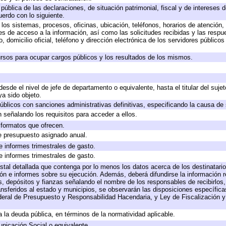
 pública de las declaraciones, de situación patrimonial, fiscal y de intereses d
uerdo con lo siguiente.
 los sistemas, procesos, oficinas, ubicación, teléfonos, horarios de atención,
es de acceso a la información, así como las solicitudes recibidas y las respu
 domicilio oficial, teléfono y dirección electrónica de los servidores público
rsos para ocupar cargos públicos y los resultados de los mismos.
 desde el nivel de jefe de departamento o equivalente, hasta el titular del suj
a sido objeto.
 públicos con sanciones administrativas definitivas, especificando la causa de 
 señalando los requisitos para acceder a ellos.
y formatos que ofrecen.
e presupuesto asignado anual.
e informes trimestrales de gasto.
e informes trimestrales de gasto.
stal detallada que contenga por lo menos los datos acerca de los destinatario
 e informes sobre su ejecución. Además, deberá difundirse la información re
, depósitos y fianzas señalando el nombre de los responsables de recibirlos, 
ransferidos al estado y municipios, se observarán las disposiciones específic
eral de Presupuesto y Responsabilidad Hacendaria, y Ley de Fiscalización y
 a la deuda pública, en términos de la normatividad aplicable.
icación Social o equivalente.