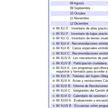
08 Agosto
09 Septiembre
10 Octubre
11 Noviembre
12 Diciembre
84 XLI E : Inventario de altas pract
84 XLI F : Inventario de bajas pract
84 XLI G : Inventario de bienes mue
84 XLII A : Recomendaciones emitid
84 XLII B : Casos especiales emitid
84 XLII C : Recomendaciones emitid
84 XLIV A : Los mecanismos de parti
84 XLIV B : Participación ciudadana
84 XLV A : Los programas que ofrecen
requisitos y formatos para acceder 
84 XLV B : Trámites del Sujeto Obli
84 XLVI A : Actas y resoluciones Co
84 XLVI B : Informe de Resoluciones
84 XLVI C : Integrantes del Comité d
84 XLVI D : Calendario de sesiones o
84 XLVII A : Evaluaciones y encuest
84 XLVII B : Encuestas sobre progr