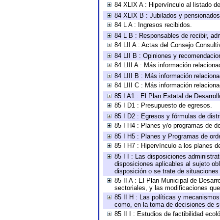
84 XLIX A : Hipervínculo al listado d
84 XLIX B : Jubilados y pensionados
84 L A : Ingresos recibidos.
84 L B : Responsables de recibir, adm
84 LII A : Actas del Consejo Consulti
84 LII B : Opiniones y recomendacio
84 LIII A : Más información relaciona
84 LIII B : Más información relacion
84 LIII C : Más información relacion
85 I A1 : El Plan Estatal de Desarro
85 I D1 : Presupuesto de egresos.
85 I D2 : Egresos y fórmulas de distr
85 I H4 : Planes y/o programas de de
85 I H5 : Planes y Programas de orden
85 I H7 : Hipervínculo a los planes d
85 I I : Las disposiciones administra
disposiciones aplicables al sujeto o
disposición o se trate de situacione
85 II A : El Plan Municipal de Desar
sectoriales, y las modificaciones q
85 II H : Las políticas y mecanismos
como, en la toma de decisiones de s
85 II I : Estudios de factibilidad ecol