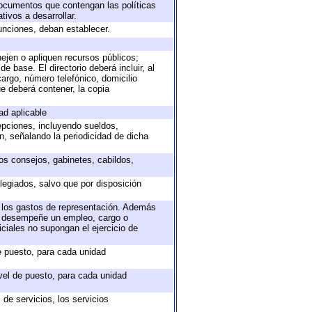
 documentos que contengan las políticas
ivos a desarrollar.
unciones, deban establecer.
nejen o apliquen recursos públicos;
e base. El directorio deberá incluir, al
argo, número telefónico, domicilio
ue deberá contener, la copia
ad aplicable
epciones, incluyendo sueldos,
, señalando la periodicidad de dicha
sos consejos, gabinetes, cabildos,
legiados, salvo que por disposición
o los gastos de representación. Además
ue desempeñe un empleo, cargo o
ciales no supongan el ejercicio de
de puesto, para cada unidad
ivel de puesto, para cada unidad
de servicios, los servicios