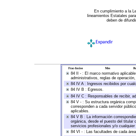
En cumplimiento a la L
lineamientos Estatales par
deben de difundi
Expandir
Frac-Inciso
Mes
Re
84 II - : El marco normativo aplicabl
administrativos, reglas de operación, c
84 IV A : Ingresos recibidos por cual
84 IV B : Egresos.
84 IV C : Responsables de recibir, ad
84 V - : Su estructura orgánica compl
corresponden a cada servidor público
aplicables.
84 V B : La información correspondien
orgánica, desde el puesto del titular
servicios profesionales y/o cualquier 
84 VI - : Las facultades de cada área