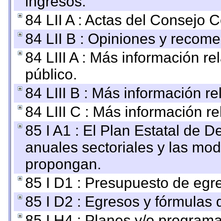
ingresos.
84 LII A : Actas del Consejo C
84 LII B : Opiniones y recom
84 LIII A : Más información r
público.
84 LIII B : Más información r
84 LIII C : Más información r
85 I A1 : El Plan Estatal de D
anuales sectoriales y las mo
propongan.
85 I D1 : Presupuesto de egr
85 I D2 : Egresos y fórmulas d
85 I H4 : Planes y/o programa