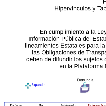
F
Hipervínculos y Ta
En cumplimiento a la Le
Información Pública del Esta
lineamientos Estatales para la
las Obligaciones de Transp
deben de difundir los sujetos 
en la Plataforma 
Denuncia
Expandir
Frac-Inciso
Mes
Registrado el :
En tiempo / Fuer