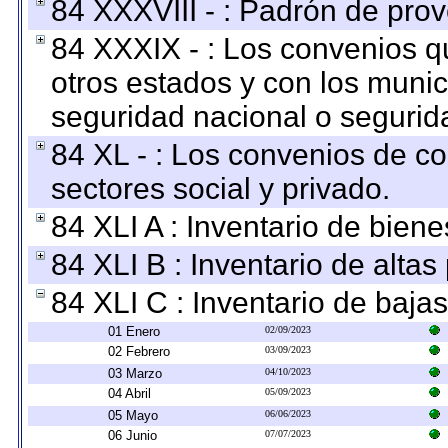
84 XXXVIII - : Padrón de prov
84 XXXIX - : Los convenios qu
otros estados y con los muni
seguridad nacional o segurid
84 XL - : Los convenios de c
sectores social y privado.
84 XLI A : Inventario de bien
84 XLI B : Inventario de alta
84 XLI C : Inventario de baja
01 Enero
02/09/2023
02 Febrero
03/09/2023
03 Marzo
04/10/2023
04 Abril
05/09/2023
05 Mayo
06/06/2023
06 Junio
07/07/2023