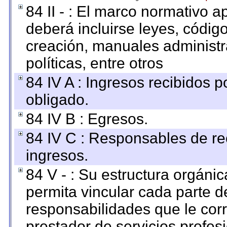
84 II - : El marco normativo a
deberá incluirse leyes, códig
creación, manuales administrat
políticas, entre otros
84 IV A : Ingresos recibidos p
obligado.
84 IV B : Egresos.
84 IV C : Responsables de reci
ingresos.
84 V - : Su estructura orgáni
permita vincular cada parte de
responsabilidades que le cor
prestador de servicios profes