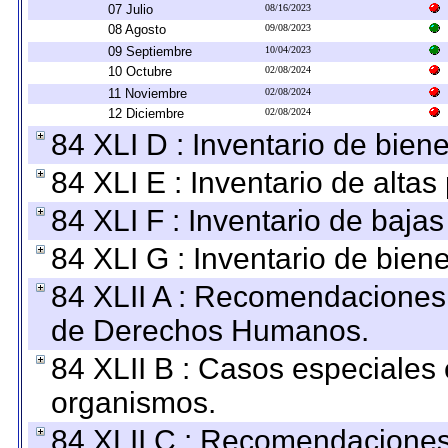
07 Julio
08/16/2023
08 Agosto
09/08/2023
09 Septiembre
10/04/2023
10 Octubre
02/08/2024
11 Noviembre
02/08/2024
12 Diciembre
02/08/2024
84 XLI D : Inventario de bien
84 XLI E : Inventario de alta
84 XLI F : Inventario de baja
84 XLI G : Inventario de bie
84 XLII A : Recomendaciones 
de Derechos Humanos.
84 XLII B : Casos especiales
organismos.
84 XLII C : Recomendaciones