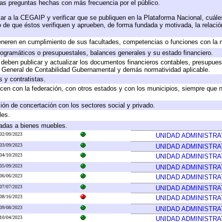
las preguntas hechas con más frecuencia por el público.
ar a la CEGAIP y verificar que se publiquen en la Plataforma Nacional, cuále
to de que éstos verifiquen y aprueben, de forma fundada y motivada, la relaci
eneren en cumplimiento de sus facultades, competencias o funciones con la 
ogramáticos o presupuestales, balances generales y su estado financiero.
deben publicar y actualizar los documentos financieros contables, presupues
y General de Contabilidad Gubernamental y demás normatividad aplicable.
 y contratistas.
cen con la federación, con otros estados y con los municipios, siempre que 
ión de concertación con los sectores social y privado.
les.
icadas a bienes muebles.
02/09/2023
UNIDAD ADMINISTRA
03/09/2023
UNIDAD ADMINISTRA
04/10/2023
UNIDAD ADMINISTRA
05/09/2023
UNIDAD ADMINISTRA
06/06/2023
UNIDAD ADMINISTRA
07/07/2023
UNIDAD ADMINISTRA
08/16/2023
UNIDAD ADMINISTRA
09/08/2023
UNIDAD ADMINISTRA
10/04/2023
UNIDAD ADMINISTRA