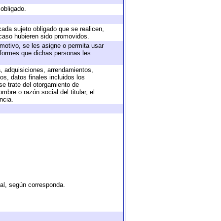
 obligado.
cada sujeto obligado que se realicen,
 caso hubieren sido promovidos.
 motivo, se les asigne o permita usar
informes que dichas personas les
a, adquisiciones, arrendamientos,
s, datos finales incluidos los
e trate del otorgamiento de
bre o razón social del titular, el
ncia.
tal, según corresponda.