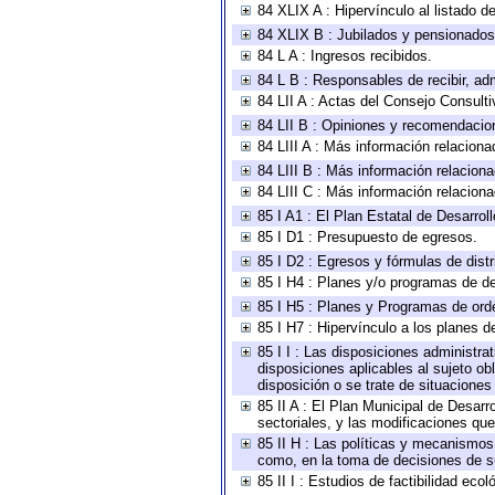
84 XLIX A : Hipervínculo al listado d
84 XLIX B : Jubilados y pensionados
84 L A : Ingresos recibidos.
84 L B : Responsables de recibir, adm
84 LII A : Actas del Consejo Consulti
84 LII B : Opiniones y recomendacio
84 LIII A : Más información relaciona
84 LIII B : Más información relacion
84 LIII C : Más información relacion
85 I A1 : El Plan Estatal de Desarro
85 I D1 : Presupuesto de egresos.
85 I D2 : Egresos y fórmulas de distr
85 I H4 : Planes y/o programas de de
85 I H5 : Planes y Programas de orden
85 I H7 : Hipervínculo a los planes d
85 I I : Las disposiciones administra
disposiciones aplicables al sujeto o
disposición o se trate de situacione
85 II A : El Plan Municipal de Desar
sectoriales, y las modificaciones q
85 II H : Las políticas y mecanismos
como, en la toma de decisiones de s
85 II I : Estudios de factibilidad ecol