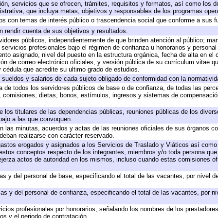
ión, servicios que se ofrecen, trámites, requisitos y formatos, así como los
trativa, que incluya metas, objetivos y responsables de los programas operat
ados con temas de interés público o trascendencia social que conforme a sus f
n rendir cuenta de sus objetivos y resultados.
ervidores públicos, independientemente de que brinden atención al público; ma
 servicios profesionales bajo el régimen de confianza u honorarios y personal d
o asignado, nivel del puesto en la estructura orgánica, fecha de alta en el c
ión de correo electrónico oficiales, y versión pública de su currículum vitae q
 y cédula que acredite su ultimo grado de estudios.
e sueldos y salarios de cada sujeto obligado de conformidad con la normativid
ta de todos los servidores públicos de base o de confianza, de todas las perc
s, comisiones, dietas, bonos, estímulos, ingresos y sistemas de compensación
e los titulares de las dependencias públicas, reuniones públicas de los diver
bajo a las que convoquen.
 en las minutas, acuerdos y actas de las reuniones oficiales de sus órganos co
deban realizarse con carácter reservado.
 gastos erogados y asignados a los Servicios de Traslado y Viáticos así com
 a estos conceptos respecto de los integrantes, miembros y/o toda persona q
ejerza actos de autoridad en los mismos, incluso cuando estas comisiones ofi
as y del personal de base, especificando el total de las vacantes, por nivel 
as y del personal de confianza, especificando el total de las vacantes, por n
icios profesionales por honorarios, señalando los nombres de los prestadores 
os y el periodo de contratación.