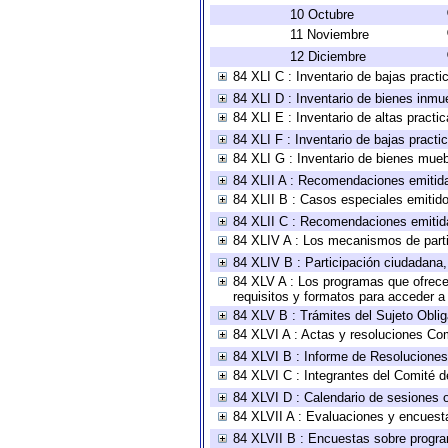
10 Octubre
11 Noviembre
12 Diciembre
84 XLI C : Inventario de bajas pract
84 XLI D : Inventario de bienes inmu
84 XLI E : Inventario de altas pract
84 XLI F : Inventario de bajas pract
84 XLI G : Inventario de bienes mue
84 XLII A : Recomendaciones emitid
84 XLII B : Casos especiales emitid
84 XLII C : Recomendaciones emitid
84 XLIV A : Los mecanismos de parti
84 XLIV B : Participación ciudadana
84 XLV A : Los programas que ofrecen
requisitos y formatos para acceder 
84 XLV B : Trámites del Sujeto Obli
84 XLVI A : Actas y resoluciones Co
84 XLVI B : Informe de Resoluciones
84 XLVI C : Integrantes del Comité d
84 XLVI D : Calendario de sesiones o
84 XLVII A : Evaluaciones y encuest
84 XLVII B : Encuestas sobre progr