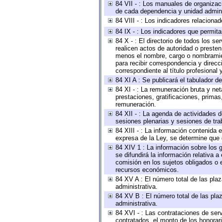
84 VII - : Los manuales de organizac
de cada dependencia y unidad adminis
84 VIII - : Los indicadores relacion
84 IX - : Los indicadores que permita
84 X - : El directorio de todos los s
realicen actos de autoridad o presten
menos el nombre, cargo o nombramient
para recibir correspondencia y direcc
correspondiente al título profesional
84 XI A : Se publicará el tabulador d
84 XI - : La remuneración bruta y ne
prestaciones, gratificaciones, prima
remuneración.
84 XII - : La agenda de actividades d
sesiones plenarias y sesiones de tra
84 XIII - : La información contenida
expresa de la Ley, se determine que 
84 XIV 1 : La información sobre los
se difundirá la información relativa
comisión en los sujetos obligados o 
recursos económicos.
84 XV A : El número total de las plaz
administrativa.
84 XV B : El número total de las plaz
administrativa.
84 XVI - : Las contrataciones de serv
contratados, el monto de los honorari