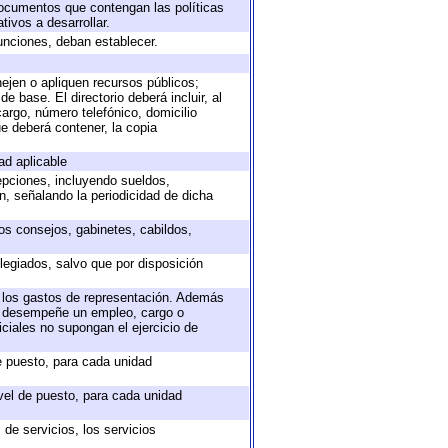
 documentos que contengan las políticas
ivos a desarrollar.
unciones, deban establecer.
nejen o apliquen recursos públicos;
e base. El directorio deberá incluir, al
argo, número telefónico, domicilio
ue deberá contener, la copia
ad aplicable
epciones, incluyendo sueldos,
, señalando la periodicidad de dicha
sos consejos, gabinetes, cabildos,
legiados, salvo que por disposición
o los gastos de representación. Además
ue desempeñe un empleo, cargo o
ciales no supongan el ejercicio de
de puesto, para cada unidad
ivel de puesto, para cada unidad
de servicios, los servicios