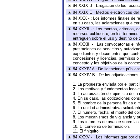
84 XXIX B : Erogación de los recursos
84 XXIX E : Medios electrónicos del
84 XXX - : Los informes finales de re
en su caso, las aclaraciones que co
84 XXXII - : Los montos, criterios, c
recursos públicos o, en los términos
entreguen sobre el uso y destino de 
84 XXXIII - : Las convocatorias e in
prestaciones de servicios y autoriza
expedientes y documentos que conten
concesiones y licencias, permisos o a
concepto y los objetivos de la conces
84 XXXIV A : De licitaciones públicas
84 XXXIV B : De las adjudicaciones 
1. La propuesta enviada por el partic
2. Los motivos y fundamentos legales
3. La autorización del ejercicio de la
4. En su caso, las cotizaciones con
5. El nombre de la persona física o 
6. La unidad administrativa solicitan
7. El número, fecha, el monto del con
8. Los mecanismos de vigilancia y s
9. Los informes de avance sobre las 
10. El convenio de terminación.
11. El finiquito
84 XXXV - : Los informes que por dis