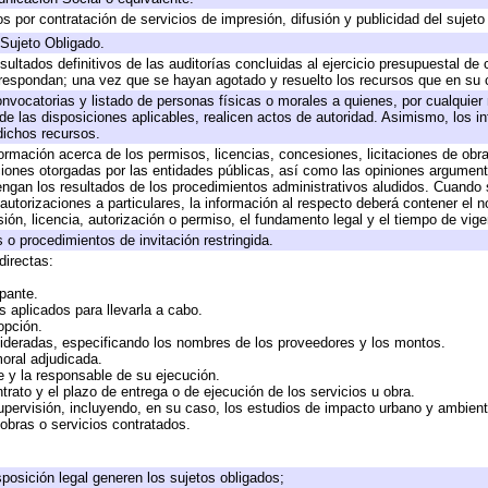
 por contratación de servicios de impresión, difusión y publicidad del sujeto
 Sujeto Obligado.
sultados definitivos de las auditorías concluidas al ejercicio presupuestal de 
rrespondan; una vez que se hayan agotado y resuelto los recursos que en su
onvocatorias y listado de personas físicas o morales a quienes, por cualquier
 de las disposiciones aplicables, realicen actos de autoridad. Asimismo, los 
dichos recursos.
formación acerca de los permisos, licencias, concesiones, licitaciones de obr
ciones otorgadas por las entidades públicas, así como las opiniones argumento
gan los resultados de los procedimientos administrativos aludidos. Cuando s
utorizaciones a particulares, la información al respecto deberá contener el nom
ión, licencia, autorización o permiso, el fundamento legal y el tiempo de vige
 o procedimientos de invitación restringida.
directas:
ipante.
 aplicados para llevarla a cabo.
 opción.
sideradas, especificando los nombres de los proveedores y los montos.
moral adjudicada.
te y la responsable de su ejecución.
trato y el plazo de entrega o de ejecución de los servicios u obra.
upervisión, incluyendo, en su caso, los estudios de impacto urbano y ambien
obras o servicios contratados.
posición legal generen los sujetos obligados;