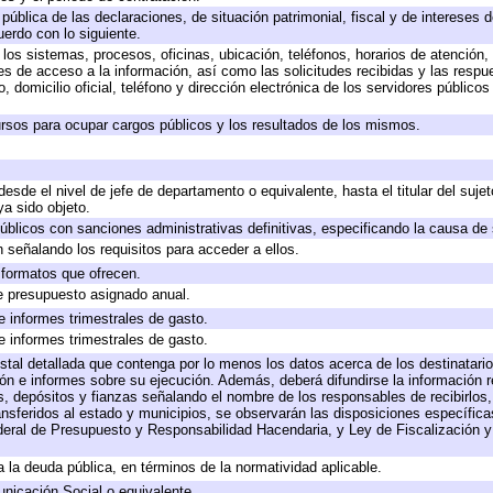
 pública de las declaraciones, de situación patrimonial, fiscal y de intereses d
uerdo con lo siguiente.
 los sistemas, procesos, oficinas, ubicación, teléfonos, horarios de atención,
es de acceso a la información, así como las solicitudes recibidas y las respu
 domicilio oficial, teléfono y dirección electrónica de los servidores público
rsos para ocupar cargos públicos y los resultados de los mismos.
 desde el nivel de jefe de departamento o equivalente, hasta el titular del suj
a sido objeto.
 públicos con sanciones administrativas definitivas, especificando la causa de 
 señalando los requisitos para acceder a ellos.
y formatos que ofrecen.
e presupuesto asignado anual.
e informes trimestrales de gasto.
e informes trimestrales de gasto.
stal detallada que contenga por lo menos los datos acerca de los destinatario
 e informes sobre su ejecución. Además, deberá difundirse la información re
, depósitos y fianzas señalando el nombre de los responsables de recibirlos, 
ransferidos al estado y municipios, se observarán las disposiciones específic
eral de Presupuesto y Responsabilidad Hacendaria, y Ley de Fiscalización y
 a la deuda pública, en términos de la normatividad aplicable.
icación Social o equivalente.