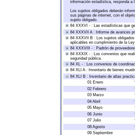
información estadística, responda a 
Los sujetos obligados deberán inform
sus páginas de internet, con el obje
sujeto obligado.
84 XXXVI - : Las estadísticas que g
84 XXXVII A : Informe de avances pr
84 XXXVII B : Los sujetos obligados 
aplicables en cumplimiento de la Le
84 XXXVIII - : Padrón de proveedores
84 XXXIX - : Los convenios que reali
seguridad pública.
84 XL - : Los convenios de coordinac
84 XLI A : Inventario de bienes mueb
84 XLI B : Inventario de altas pract
01 Enero
02 Febrero
03 Marzo
04 Abril
05 Mayo
06 Junio
07 Julio
08 Agosto
09 Septiembre