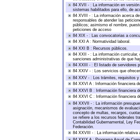
84 XVII - : La información en versión
sistemas habilitados para ello, de ac
84 XVIII - : La información acerca de
responsables de atender las peticion
públicos; asimismo el nombre, puesto,
peticiones de acceso
84 XIX - : Las convocatorias a concu
84 XXI A : Normatividad laboral.
84 XXI B : Recursos públicos.
84 XXII - : La información curricular,
sanciones administrativas de que hay
84 XXIII - : El listado de servidores
84 XXIV - : Los servicios que ofrecen
84 XXV - : Los trámites, requisitos 
84 XXVI A : Información financiera d
84 XXVI B : Información financiera d
84 XXVI C : Información financiera d
84 XXVII - : La información presupue
asignación, mecanismos de evaluación
concepto de multas, recargos, cuotas
se refiere a los recursos federales t
Contabilidad Gubernamental, Ley Fed
Federación.
84 XXVIII - : La información relativa
84 XXIX A : Programa Anual de Comun