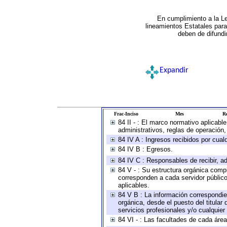
En cumplimiento a la L
lineamientos Estatales par
deben de difundi
Expandir
Frac-Inciso
Mes
Re
84 II - : El marco normativo aplicabl
administrativos, reglas de operación, c
84 IV A : Ingresos recibidos por cual
84 IV B : Egresos.
84 IV C : Responsables de recibir, ad
84 V - : Su estructura orgánica compl
corresponden a cada servidor público
aplicables.
84 V B : La información correspondien
orgánica, desde el puesto del titular
servicios profesionales y/o cualquier 
84 VI - : Las facultades de cada área