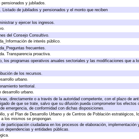
e pensionados y jubilados.
. Listado de jubilados y pensionados y el monto que reciben
inistrar y ejercer los ingresos.
vo.
nes del Consejo Consultivo.
da_Información de interés público.
ada_Preguntas frecuentes.
ada. Transparencia proactiva.
llo, los programas operativos anuales sectoriales y las modificaciones que a
ibución de los recursos.
sarrollo urbano.
amiento territorial.
e desarrollo urbano.
tivas, directamente o a través de la autoridad competente, con el plazo de an
bligado de que se trate, salvo que su difusión pueda comprometer los efectos 
s de emergencia, de conformidad con dichas disposiciones.
rollo, y el Plan de Desarrollo Urbano y de Centros de Población estratégicos, 
ue a los mismos se propongan.
 de participación ciudadana en los procesos de elaboración, implementación y
us dependencias y entidades públicas.
ógica.