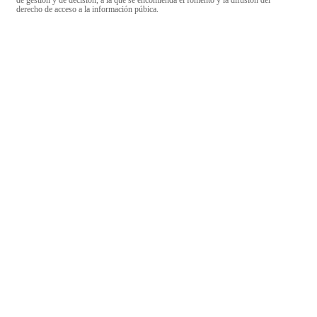
de gestión y de decisión, a la que se encomienda el fomento y la difusión del
derecho de acceso a la información púbica.