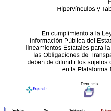
F
Hipervínculos y Ta
En cumplimiento a la Le
Información Pública del Esta
lineamientos Estatales para la
las Obligaciones de Transp
deben de difundir los sujetos 
en la Plataforma 
Denuncia
Expandir
Frac-Inciso
Mes
Registrado el :
En tiemp