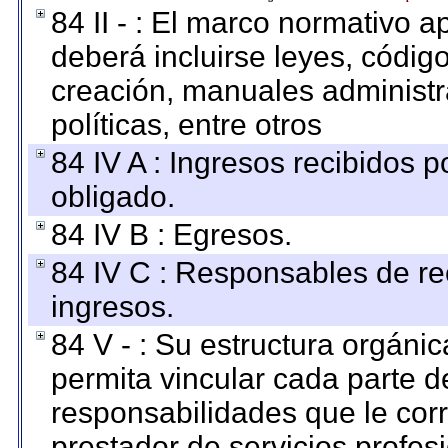
84 II - : El marco normativo a
deberá incluirse leyes, códig
creación, manuales administrat
políticas, entre otros
84 IV A : Ingresos recibidos p
obligado.
84 IV B : Egresos.
84 IV C : Responsables de reci
ingresos.
84 V - : Su estructura orgáni
permita vincular cada parte de
responsabilidades que le cor
prestador de servicios profes