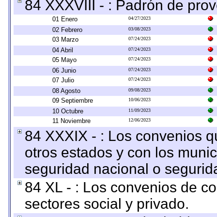
84 XXXVIII - : Padrón de prov
01 Enero
04/27/2023
02 Febrero
03/08/2023
03 Marzo
07/24/2023
04 Abril
07/24/2023
05 Mayo
07/24/2023
06 Junio
07/24/2023
07 Julio
07/24/2023
08 Agosto
09/08/2023
09 Septiembre
10/06/2023
10 Octubre
11/09/2023
11 Noviembre
12/06/2023
84 XXXIX - : Los convenios qu
otros estados y con los muni
seguridad nacional o segurid
84 XL - : Los convenios de c
sectores social y privado.