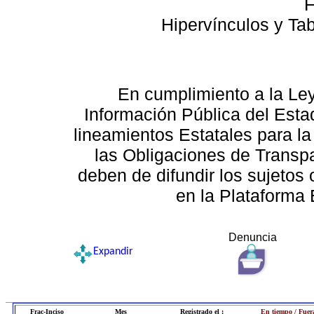
F
Hipervínculos y Ta
En cumplimiento a la Le
Información Pública del Esta
lineamientos Estatales para la
las Obligaciones de Transp
deben de difundir los sujetos 
en la Plataforma 
Denuncia
Expandir
Frac-Inciso
Mes
Registrado el :
En tiempo / Fuer