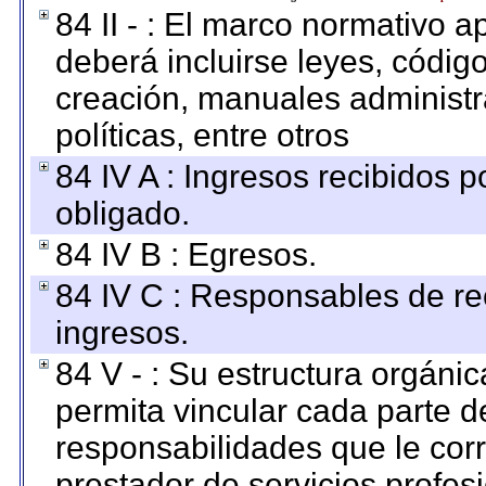
84 II - : El marco normativo a
deberá incluirse leyes, códig
creación, manuales administrat
políticas, entre otros
84 IV A : Ingresos recibidos p
obligado.
84 IV B : Egresos.
84 IV C : Responsables de reci
ingresos.
84 V - : Su estructura orgáni
permita vincular cada parte de
responsabilidades que le cor
prestador de servicios profes