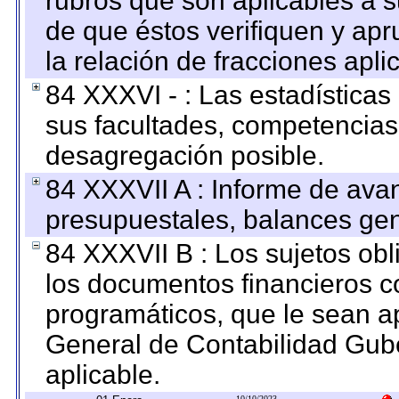
rubros que son aplicables a s
de que éstos verifiquen y ap
la relación de fracciones apli
84 XXXVI - : Las estadística
sus facultades, competencias
desagregación posible.
84 XXXVII A : Informe de ava
presupuestales, balances gen
84 XXXVII B : Los sujetos obl
los documentos financieros c
programáticos, que le sean a
General de Contabilidad Gub
aplicable.
10/10/2023