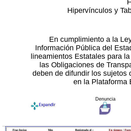
F
Hipervínculos y Ta
En cumplimiento a la Le
Información Pública del Esta
lineamientos Estatales para la
las Obligaciones de Transp
deben de difundir los sujetos 
en la Plataforma 
Denuncia
Expandir
Frac-Inciso
Mes
Registrado el :
En tiempo / Fuer