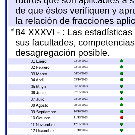
rubros que son aplicables a s
de que éstos verifiquen y ap
la relación de fracciones apli
84 XXXVI - : Las estadística
sus facultades, competencias
desagregación posible.
01 Enero
02/09/2023
02 Febrero
03/08/2023
03 Marzo
04/04/2023
04 Abril
05/10/2023
05 Mayo
06/06/2023
06 Junio
07/05/2023
07 Julio
08/09/2023
08 Agosto
09/08/2023
09 Septiembre
10/10/2023
10 Octubre
11/15/2023
11 Noviembre
12/05/2023
12 Diciembre
01/10/2024