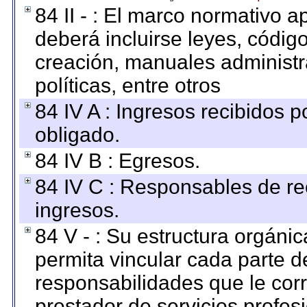
84 II - : El marco normativo a
deberá incluirse leyes, códig
creación, manuales administrat
políticas, entre otros
84 IV A : Ingresos recibidos p
obligado.
84 IV B : Egresos.
84 IV C : Responsables de reci
ingresos.
84 V - : Su estructura orgáni
permita vincular cada parte de
responsabilidades que le cor
prestador de servicios profes