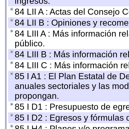
ingresos.
84 LII A : Actas del Consejo C
84 LII B : Opiniones y recom
84 LIII A : Más información r
público.
84 LIII B : Más información r
84 LIII C : Más información r
85 I A1 : El Plan Estatal de D
anuales sectoriales y las mo
propongan.
85 I D1 : Presupuesto de egr
85 I D2 : Egresos y fórmulas d
85 I H4 : Planes y/o programa