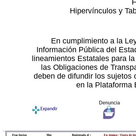
F
Hipervínculos y Ta
En cumplimiento a la Le
Información Pública del Esta
lineamientos Estatales para la
las Obligaciones de Transp
deben de difundir los sujetos 
en la Plataforma 
Denuncia
Expandir
Frac-Inciso
Mes
Registrado el :
En tiempo / Fuera de ti