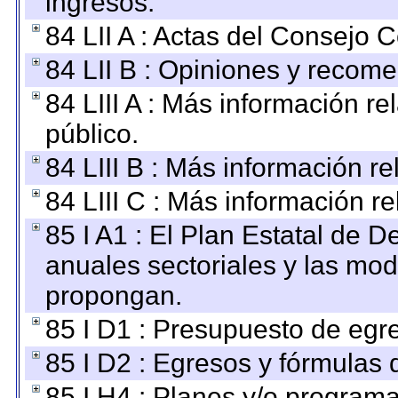
ingresos.
84 LII A : Actas del Consejo C
84 LII B : Opiniones y recom
84 LIII A : Más información r
público.
84 LIII B : Más información r
84 LIII C : Más información r
85 I A1 : El Plan Estatal de D
anuales sectoriales y las mo
propongan.
85 I D1 : Presupuesto de egr
85 I D2 : Egresos y fórmulas d
85 I H4 : Planes y/o programa