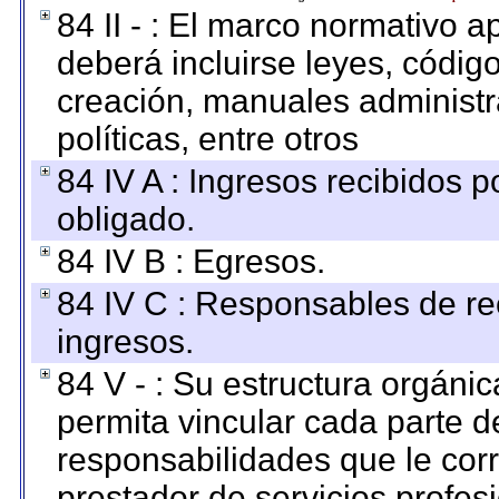
84 II - : El marco normativo a
deberá incluirse leyes, códig
creación, manuales administrat
políticas, entre otros
84 IV A : Ingresos recibidos p
obligado.
84 IV B : Egresos.
84 IV C : Responsables de reci
ingresos.
84 V - : Su estructura orgáni
permita vincular cada parte de
responsabilidades que le cor
prestador de servicios profes