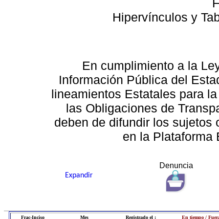
F
Hipervínculos y Ta
En cumplimiento a la Le
Información Pública del Esta
lineamientos Estatales para la
las Obligaciones de Transp
deben de difundir los sujetos 
en la Plataforma 
Denuncia
Expandir
Frac-Inciso
Mes
Registrado el :
En tiempo / Fuer