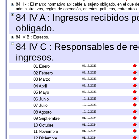
84 II - : El marco normativo aplicable al sujeto obligado, en el que
administrativos, reglas de operación, criterios, políticas, entre otros
84 IV A : Ingresos recibidos p
obligado.
84 IV B : Egresos.
84 IV C : Responsables de reci
ingresos.
01 Enero
06/15/2023
02 Febrero
06/15/2023
03 Marzo
06/15/2023
04 Abril
06/15/2023
05 Mayo
06/15/2023
06 Junio
10/11/2023
07 Julio
10/12/2023
08 Agosto
10/12/2023
09 Septiembre
01/12/2024
10 Octubre
01/12/2024
11 Noviembre
01/18/2024
12 Diciembre
01/18/2024