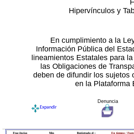
F
Hipervínculos y Ta
En cumplimiento a la Le
Información Pública del Esta
lineamientos Estatales para la
las Obligaciones de Transp
deben de difundir los sujetos 
en la Plataforma 
Denuncia
Expandir
Frac-Inciso
Mes
Registrado el :
En tiempo / Fuer