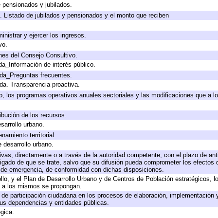
e pensionados y jubilados.
. Listado de jubilados y pensionados y el monto que reciben
inistrar y ejercer los ingresos.
vo.
nes del Consejo Consultivo.
da_Información de interés público.
ada_Preguntas frecuentes.
ada. Transparencia proactiva.
llo, los programas operativos anuales sectoriales y las modificaciones que a
ibución de los recursos.
sarrollo urbano.
amiento territorial.
e desarrollo urbano.
tivas, directamente o a través de la autoridad competente, con el plazo de an
bligado de que se trate, salvo que su difusión pueda comprometer los efectos 
s de emergencia, de conformidad con dichas disposiciones.
rollo, y el Plan de Desarrollo Urbano y de Centros de Población estratégicos, 
ue a los mismos se propongan.
 de participación ciudadana en los procesos de elaboración, implementación y
us dependencias y entidades públicas.
ógica.