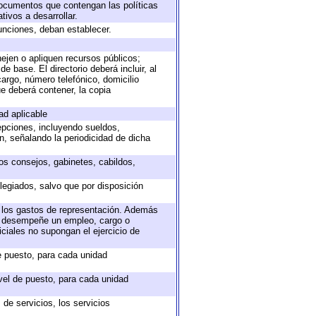
 documentos que contengan las políticas
ivos a desarrollar.
unciones, deban establecer.
nejen o apliquen recursos públicos;
e base. El directorio deberá incluir, al
argo, número telefónico, domicilio
ue deberá contener, la copia
ad aplicable
epciones, incluyendo sueldos,
, señalando la periodicidad de dicha
sos consejos, gabinetes, cabildos,
legiados, salvo que por disposición
o los gastos de representación. Además
ue desempeñe un empleo, cargo o
ciales no supongan el ejercicio de
de puesto, para cada unidad
ivel de puesto, para cada unidad
de servicios, los servicios