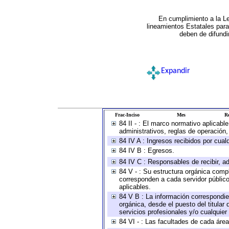
En cumplimiento a la L
lineamientos Estatales par
deben de difundi
Expandir
Frac-Inciso
Mes
Re
84 II - : El marco normativo aplicabl
administrativos, reglas de operación, c
84 IV A : Ingresos recibidos por cual
84 IV B : Egresos.
84 IV C : Responsables de recibir, ad
84 V - : Su estructura orgánica compl
corresponden a cada servidor público
aplicables.
84 V B : La información correspondien
orgánica, desde el puesto del titular
servicios profesionales y/o cualquier 
84 VI - : Las facultades de cada área