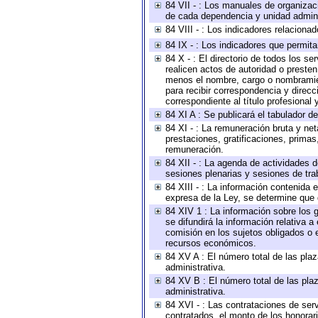
84 VII - : Los manuales de organizac
de cada dependencia y unidad adminis
84 VIII - : Los indicadores relacion
84 IX - : Los indicadores que permita
84 X - : El directorio de todos los s
realicen actos de autoridad o presten
menos el nombre, cargo o nombramient
para recibir correspondencia y direcc
correspondiente al título profesional
84 XI A : Se publicará el tabulador d
84 XI - : La remuneración bruta y ne
prestaciones, gratificaciones, prima
remuneración.
84 XII - : La agenda de actividades d
sesiones plenarias y sesiones de tra
84 XIII - : La información contenida
expresa de la Ley, se determine que 
84 XIV 1 : La información sobre los
se difundirá la información relativa
comisión en los sujetos obligados o 
recursos económicos.
84 XV A : El número total de las plaz
administrativa.
84 XV B : El número total de las plaz
administrativa.
84 XVI - : Las contrataciones de serv
contratados, el monto de los honorari