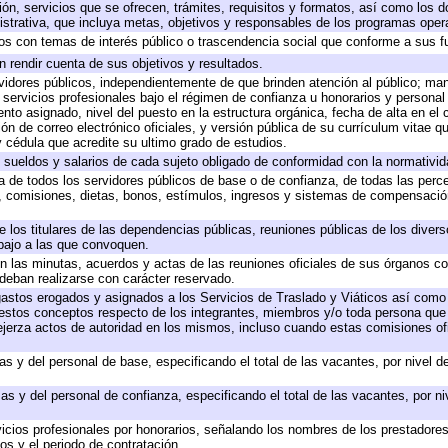
ión, servicios que se ofrecen, trámites, requisitos y formatos, así como los
trativa, que incluya metas, objetivos y responsables de los programas operat
ados con temas de interés público o trascendencia social que conforme a sus f
n rendir cuenta de sus objetivos y resultados.
ervidores públicos, independientemente de que brinden atención al público; ma
 servicios profesionales bajo el régimen de confianza u honorarios y personal d
o asignado, nivel del puesto en la estructura orgánica, fecha de alta en el c
ión de correo electrónico oficiales, y versión pública de su currículum vitae q
 y cédula que acredite su ultimo grado de estudios.
e sueldos y salarios de cada sujeto obligado de conformidad con la normativid
ta de todos los servidores públicos de base o de confianza, de todas las perc
s, comisiones, dietas, bonos, estímulos, ingresos y sistemas de compensación
e los titulares de las dependencias públicas, reuniones públicas de los diver
bajo a las que convoquen.
 en las minutas, acuerdos y actas de las reuniones oficiales de sus órganos co
deban realizarse con carácter reservado.
 gastos erogados y asignados a los Servicios de Traslado y Viáticos así com
 a estos conceptos respecto de los integrantes, miembros y/o toda persona q
ejerza actos de autoridad en los mismos, incluso cuando estas comisiones ofi
as y del personal de base, especificando el total de las vacantes, por nivel 
as y del personal de confianza, especificando el total de las vacantes, por n
icios profesionales por honorarios, señalando los nombres de los prestadores 
os y el periodo de contratación.