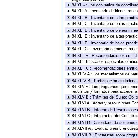
84 XL - : Los convenios de coordinac
84 XLI A : Inventario de bienes mueb
84 XLI B : Inventario de altas pract
84 XLI C : Inventario de bajas pract
84 XLI D : Inventario de bienes inmu
84 XLI E : Inventario de altas pract
84 XLI F : Inventario de bajas pract
84 XLI G : Inventario de bienes mue
84 XLII A : Recomendaciones emitid
84 XLII B : Casos especiales emitid
84 XLII C : Recomendaciones emitid
84 XLIV A : Los mecanismos de parti
84 XLIV B : Participación ciudadana
84 XLV A : Los programas que ofrecen
requisitos y formatos para acceder 
84 XLV B : Trámites del Sujeto Obli
84 XLVI A : Actas y resoluciones Co
84 XLVI B : Informe de Resoluciones
84 XLVI C : Integrantes del Comité d
84 XLVI D : Calendario de sesiones o
84 XLVII A : Evaluaciones y encuest
84 XLVII B : Encuestas sobre progr