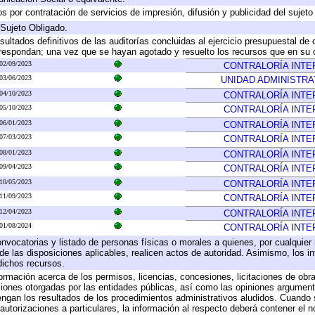
 por contratación de servicios de impresión, difusión y publicidad del sujeto
 Sujeto Obligado.
sultados definitivos de las auditorías concluidas al ejercicio presupuestal de 
rrespondan; una vez que se hayan agotado y resuelto los recursos que en su
02/09/2023
CONTRALORÍA INTE
03/06/2023
UNIDAD ADMINISTRA
04/10/2023
CONTRALORÍA INTE
05/10/2023
CONTRALORÍA INTE
06/01/2023
CONTRALORÍA INTE
07/03/2023
CONTRALORÍA INTE
08/01/2023
CONTRALORÍA INTE
09/04/2023
CONTRALORÍA INTE
10/05/2023
CONTRALORÍA INTE
11/09/2023
CONTRALORÍA INTE
12/04/2023
CONTRALORÍA INTE
01/08/2024
CONTRALORÍA INTE
onvocatorias y listado de personas físicas o morales a quienes, por cualquier
 de las disposiciones aplicables, realicen actos de autoridad. Asimismo, los 
dichos recursos.
formación acerca de los permisos, licencias, concesiones, licitaciones de obr
ciones otorgadas por las entidades públicas, así como las opiniones argumento
gan los resultados de los procedimientos administrativos aludidos. Cuando s
utorizaciones a particulares, la información al respecto deberá contener el nom