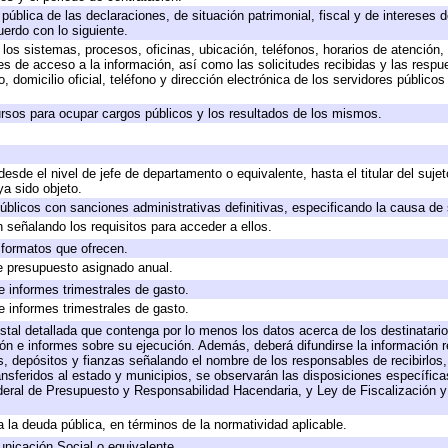
 pública de las declaraciones, de situación patrimonial, fiscal y de intereses d
uerdo con lo siguiente.
 los sistemas, procesos, oficinas, ubicación, teléfonos, horarios de atención,
es de acceso a la información, así como las solicitudes recibidas y las respu
 domicilio oficial, teléfono y dirección electrónica de los servidores público
rsos para ocupar cargos públicos y los resultados de los mismos.
 desde el nivel de jefe de departamento o equivalente, hasta el titular del suj
a sido objeto.
 públicos con sanciones administrativas definitivas, especificando la causa de 
 señalando los requisitos para acceder a ellos.
y formatos que ofrecen.
e presupuesto asignado anual.
e informes trimestrales de gasto.
e informes trimestrales de gasto.
stal detallada que contenga por lo menos los datos acerca de los destinatario
 e informes sobre su ejecución. Además, deberá difundirse la información re
, depósitos y fianzas señalando el nombre de los responsables de recibirlos, 
ransferidos al estado y municipios, se observarán las disposiciones específic
eral de Presupuesto y Responsabilidad Hacendaria, y Ley de Fiscalización y
 a la deuda pública, en términos de la normatividad aplicable.
icación Social o equivalente.