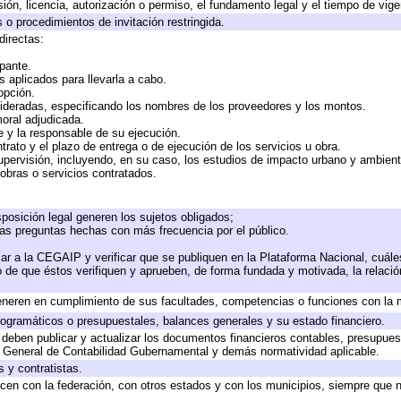
ión, licencia, autorización o permiso, el fundamento legal y el tiempo de vige
 o procedimientos de invitación restringida.
directas:
ipante.
 aplicados para llevarla a cabo.
 opción.
sideradas, especificando los nombres de los proveedores y los montos.
moral adjudicada.
te y la responsable de su ejecución.
trato y el plazo de entrega o de ejecución de los servicios u obra.
upervisión, incluyendo, en su caso, los estudios de impacto urbano y ambien
obras o servicios contratados.
posición legal generen los sujetos obligados;
las preguntas hechas con más frecuencia por el público.
ar a la CEGAIP y verificar que se publiquen en la Plataforma Nacional, cuále
to de que éstos verifiquen y aprueben, de forma fundada y motivada, la relaci
eneren en cumplimiento de sus facultades, competencias o funciones con la 
ogramáticos o presupuestales, balances generales y su estado financiero.
deben publicar y actualizar los documentos financieros contables, presupues
y General de Contabilidad Gubernamental y demás normatividad aplicable.
 y contratistas.
cen con la federación, con otros estados y con los municipios, siempre que 