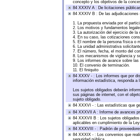
concepto y los objetivos de la conces
84 XXXIV A : De licitaciones públicas
84 XXXIV B : De las adjudicaciones 
1. La propuesta enviada por el partic
2. Los motivos y fundamentos legales
3. La autorización del ejercicio de la
4. En su caso, las cotizaciones con
5. El nombre de la persona física o 
6. La unidad administrativa solicitan
7. El número, fecha, el monto del con
8. Los mecanismos de vigilancia y s
9. Los informes de avance sobre las 
10. El convenio de terminación.
11. El finiquito
84 XXXV - : Los informes que por dis
información estadística, responda a 
Los sujetos obligados deberán inform
sus páginas de internet, con el obje
sujeto obligado.
84 XXXVI - : Las estadísticas que g
84 XXXVII A : Informe de avances pr
84 XXXVII B : Los sujetos obligados 
aplicables en cumplimiento de la Le
84 XXXVIII - : Padrón de proveedores
84 XXXIX - : Los convenios que reali
seguridad pública.