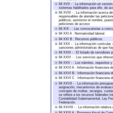
84 XVII - : La información en versión
sistemas habilitados para ello, de ac
84 XVIII - : La información acerca de
responsables de atender las peticion
públicos; asimismo el nombre, puesto,
peticiones de acceso
84 XIX - : Las convocatorias a concu
84 XXI A : Normatividad laboral.
84 XXI B : Recursos públicos.
84 XXII - : La información curricular,
sanciones administrativas de que hay
84 XXIII - : El listado de servidores
84 XXIV - : Los servicios que ofrecen
84 XXV - : Los trámites, requisitos 
84 XXVI A : Información financiera d
84 XXVI B : Información financiera d
84 XXVI C : Información financiera d
84 XXVII - : La información presupue
asignación, mecanismos de evaluación
concepto de multas, recargos, cuotas
se refiere a los recursos federales t
Contabilidad Gubernamental, Ley Fed
Federación.
84 XXVIII - : La información relativa
84 XXIX A : Programa Anual de Comun