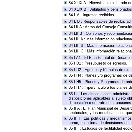
84 XLIX A : Hipervínculo al listado d
84 XLIX B : Jubilados y pensionados
84 L A : Ingresos recibidos.
84 L B : Responsables de recibir, adm
84 LII A : Actas del Consejo Consulti
84 LII B : Opiniones y recomendacio
84 LIII A : Más información relaciona
84 LIII B : Más información relacion
84 LIII C : Más información relacion
85 I A1 : El Plan Estatal de Desarro
85 I D1 : Presupuesto de egresos.
85 I D2 : Egresos y fórmulas de distr
85 I H4 : Planes y/o programas de de
85 I H5 : Planes y Programas de orden
85 I H7 : Hipervínculo a los planes d
85 I I : Las disposiciones administra
disposiciones aplicables al sujeto o
disposición o se trate de situacione
85 II A : El Plan Municipal de Desar
sectoriales, y las modificaciones q
85 II H : Las políticas y mecanismos
como, en la toma de decisiones de s
85 II I : Estudios de factibilidad ecol