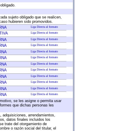
 obligado.
cada sujeto obligado que se realicen,
 caso hubieren sido promovidos.
RNA
Liga Directa al formato
TIVA
Liga Directa al formato
RNA
Liga Directa al formato
RNA
Liga Directa al formato
RNA
Liga Directa al formato
RNA
Liga Directa al formato
RNA
Liga Directa al formato
RNA
Liga Directa al formato
RNA
Liga Directa al formato
RNA
Liga Directa al formato
RNA
Liga Directa al formato
RNA
Liga Directa al formato
 motivo, se les asigne o permita usar
informes que dichas personas les
a, adquisiciones, arrendamientos,
s, datos finales incluidos los
e trate del otorgamiento de
bre o razón social del titular, el