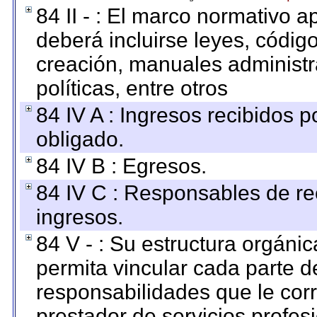
84 II - : El marco normativo a
deberá incluirse leyes, códig
creación, manuales administrat
políticas, entre otros
84 IV A : Ingresos recibidos p
obligado.
84 IV B : Egresos.
84 IV C : Responsables de reci
ingresos.
84 V - : Su estructura orgáni
permita vincular cada parte de
responsabilidades que le cor
prestador de servicios profes