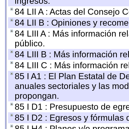
ingresos.
84 LII A : Actas del Consejo C
84 LII B : Opiniones y recom
84 LIII A : Más información r
público.
84 LIII B : Más información r
84 LIII C : Más información r
85 I A1 : El Plan Estatal de D
anuales sectoriales y las mo
propongan.
85 I D1 : Presupuesto de egr
85 I D2 : Egresos y fórmulas d
85 I H4 : Planes y/o programa