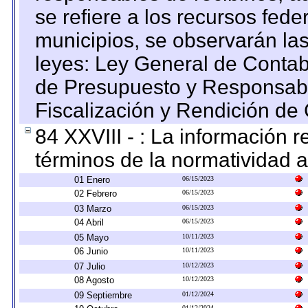
se refiere a los recursos fede
municipios, se observarán las
leyes: Ley General de Conta
de Presupuesto y Responsabi
Fiscalización y Rendición de
84 XXVIII - : La información r
términos de la normatividad a
01 Enero
06/15/2023
02 Febrero
06/15/2023
03 Marzo
06/15/2023
04 Abril
06/15/2023
05 Mayo
10/11/2023
06 Junio
10/11/2023
07 Julio
10/12/2023
08 Agosto
10/12/2023
09 Septiembre
01/12/2024
01/12/2024