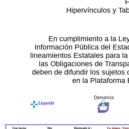
F
Hipervínculos y Ta
En cumplimiento a la Le
Información Pública del Esta
lineamientos Estatales para la
las Obligaciones de Transp
deben de difundir los sujetos 
en la Plataforma 
Denuncia
Expandir
Frac-Inciso
Mes
Registrado el :
En tiempo / Fuer