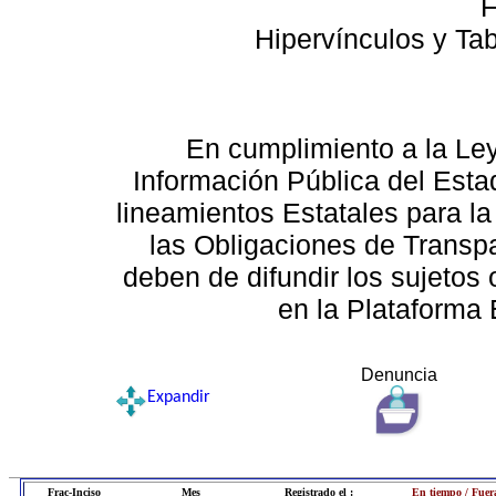
F
Hipervínculos y Ta
En cumplimiento a la Le
Información Pública del Esta
lineamientos Estatales para la
las Obligaciones de Transp
deben de difundir los sujetos 
en la Plataforma 
Denuncia
Expandir
Frac-Inciso
Mes
Registrado el :
En tiempo / Fuer