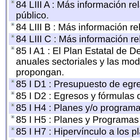
84 LIII A : Más información r
público.
84 LIII B : Más información r
84 LIII C : Más información r
85 I A1 : El Plan Estatal de D
anuales sectoriales y las mo
propongan.
85 I D1 : Presupuesto de egr
85 I D2 : Egresos y fórmulas d
85 I H4 : Planes y/o programa
85 I H5 : Planes y Programas 
85 I H7 : Hipervínculo a los 