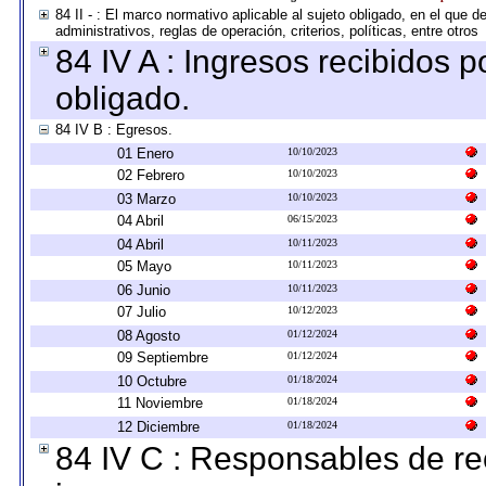
84 II - : El marco normativo aplicable al sujeto obligado, en el que
administrativos, reglas de operación, criterios, políticas, entre otros
84 IV A : Ingresos recibidos p
obligado.
84 IV B : Egresos.
01 Enero
10/10/2023
02 Febrero
10/10/2023
03 Marzo
10/10/2023
04 Abril
06/15/2023
04 Abril
10/11/2023
05 Mayo
10/11/2023
06 Junio
10/11/2023
07 Julio
10/12/2023
08 Agosto
01/12/2024
09 Septiembre
01/12/2024
10 Octubre
01/18/2024
11 Noviembre
01/18/2024
12 Diciembre
01/18/2024
84 IV C : Responsables de reci