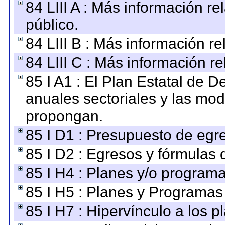
84 LIII A : Más información r
público.
84 LIII B : Más información r
84 LIII C : Más información r
85 I A1 : El Plan Estatal de D
anuales sectoriales y las mo
propongan.
85 I D1 : Presupuesto de egr
85 I D2 : Egresos y fórmulas d
85 I H4 : Planes y/o programa
85 I H5 : Planes y Programas 
85 I H7 : Hipervínculo a los 