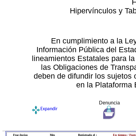
F
Hipervínculos y Ta
En cumplimiento a la Le
Información Pública del Esta
lineamientos Estatales para la
las Obligaciones de Transp
deben de difundir los sujetos 
en la Plataforma 
Denuncia
Expandir
Frac-Inciso
Mes
Registrado el :
En tiempo / Fuer