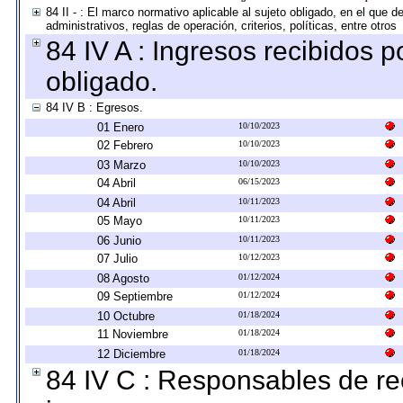
84 II - : El marco normativo aplicable al sujeto obligado, en el que
administrativos, reglas de operación, criterios, políticas, entre otros
84 IV A : Ingresos recibidos p
obligado.
84 IV B : Egresos.
01 Enero
10/10/2023
02 Febrero
10/10/2023
03 Marzo
10/10/2023
04 Abril
06/15/2023
04 Abril
10/11/2023
05 Mayo
10/11/2023
06 Junio
10/11/2023
07 Julio
10/12/2023
08 Agosto
01/12/2024
09 Septiembre
01/12/2024
10 Octubre
01/18/2024
11 Noviembre
01/18/2024
12 Diciembre
01/18/2024
84 IV C : Responsables de reci